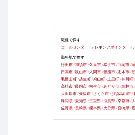
職種で探す
コールセンター
テレホンアポインター
勤務地で探す
行田市
加須市
久喜市
幸手市
白岡市
日高市
狭山市
入間市
飯能市
志木市
毛呂山町
越生町
鳩山町
上里町
神川町
高崎市
藤岡市
桐生市
みどり市
館林市
大田原市
矢板市
さくら市
那須烏山市
静岡県
愛知県
三重県
滋賀県
京都府
佐賀県
長崎県
熊本県
大分県
宮崎県