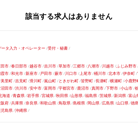
該当する求人はありません
データ入力・オペレーター
受付・秘書
蓮田市
春日部市
越谷市
吉川市
草加市
三郷市
八潮市
川越市
ふじみ野市
朝霞市
和光市
新座市
戸田市
蕨市
川口市
上尾市
桶川市
北本市
伊奈町
美里町
吉見町
滑川町
嵐山町
ときがわ町
皆野町
長瀞町
横瀬町
小鹿野
沼田市
渋川市
安中市
富岡市
宇都宮市
鹿沼市
真岡市
下野市
小山市
北海道
青森県
岩手県
宮城県
秋田県
山形県
福島県
茨城県
新潟県
富山
大阪府
兵庫県
奈良県
和歌山県
鳥取県
島根県
岡山県
広島県
山口県
徳
鹿児島県
沖縄県