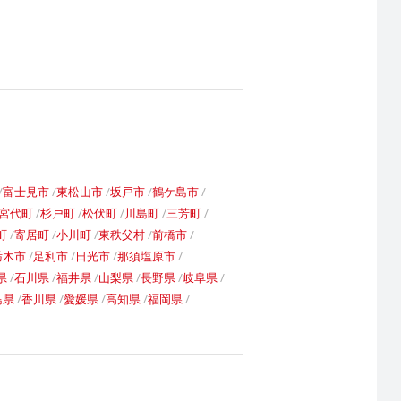
富士見市
東松山市
坂戸市
鶴ケ島市
宮代町
杉戸町
松伏町
川島町
三芳町
町
寄居町
小川町
東秩父村
前橋市
栃木市
足利市
日光市
那須塩原市
県
石川県
福井県
山梨県
長野県
岐阜県
島県
香川県
愛媛県
高知県
福岡県