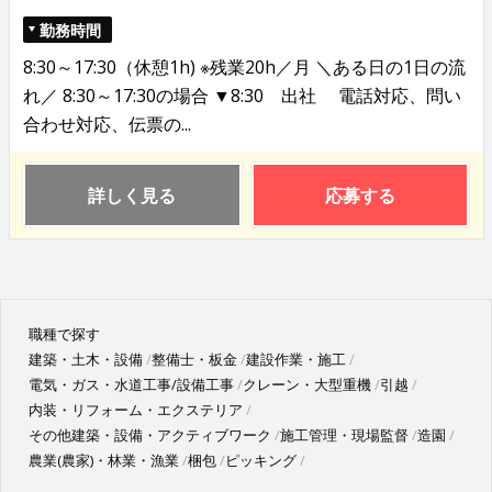
勤務時間
8:30～17:30（休憩1h) ※残業20h／月 ＼ある日の1日の流
れ／ 8:30～17:30の場合 ▼8:30 出社 電話対応、問い
合わせ対応、伝票の...
詳しく見る
応募する
職種で探す
建築・土木・設備
整備士・板金
建設作業・施工
電気・ガス・水道工事/設備工事
クレーン・大型重機
引越
内装・リフォーム・エクステリア
その他建築・設備・アクティブワーク
施工管理・現場監督
造園
農業(農家)・林業・漁業
梱包
ピッキング