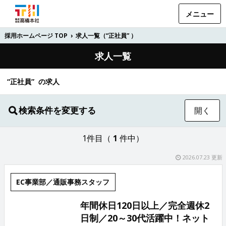
メニュー
採用ホームページ TOP
›
求人一覧（“正社員” ）
求人一覧
“正社員” の求人
検索条件を変更する
開く
1件目（
1
件中）
2026.07.23 更新
EC事業部／通販事務スタッフ
年間休日120日以上／完全週休2
日制／20～30代活躍中！ネット