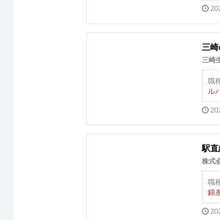
20
三崎
三崎
職
ルバ
20
駅直
株式
職
錦糸
20