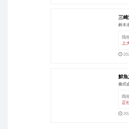
三崎
鈴木
職
上大
20
鮮魚
株式
職
正
20