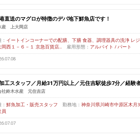
港直送のマグロが特徴のデパ地下鮮魚店です！
水産 上大岡店
種：
イートインコーナーでの配膳、下膳 食器、調理器具の洗浄 レジ..
岡西１－６－１ 京急百貨店...
雇用形態：
アルバイト / パート
26.07.08
加工スタッフ／月給31万円以上／元住吉駅徒歩7分／経験
会社鈴木水産 元住吉店
種：
鮮魚加工・販売スタッフ
勤務地：
神奈川県川崎市中原区木月3-8-
社員
26.07.07