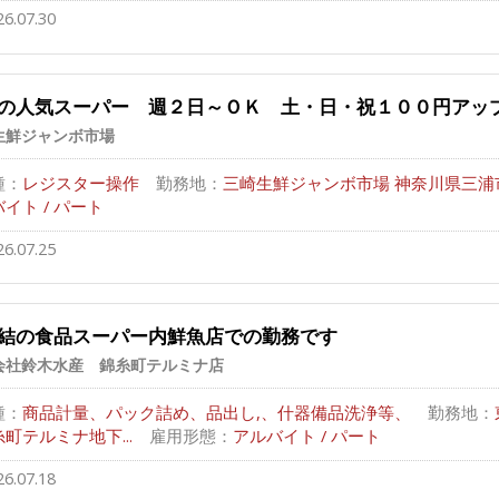
26.07.30
の人気スーパー 週２日～ＯＫ 土・日・祝１００円アッ
生鮮ジャンボ市場
種：
レジスター操作
勤務地：
三崎生鮮ジャンボ市場 神奈川県三浦市
イト / パート
26.07.25
結の食品スーパー内鮮魚店での勤務です
会社鈴木水産 錦糸町テルミナ店
種：
商品計量、パック詰め、品出し,、什器備品洗浄等、
勤務地：
町テルミナ地下...
雇用形態：
アルバイト / パート
26.07.18