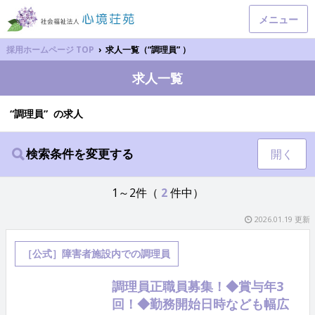
メニュー
採用ホームページ TOP
›
求人一覧（“調理員” ）
求人一覧
“調理員” の求人
検索条件を変更する
開く
1～2件（
2
件中）
2026.01.19 更新
［公式］障害者施設内での調理員
調理員正職員募集！◆賞与年3
回！◆勤務開始日時なども幅広