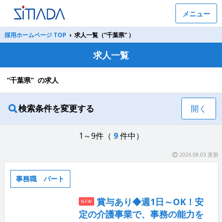
メニュー
採用ホームページ TOP
›
求人一覧（“千葉県” ）
求人一覧
“千葉県” の求人
検索条件を変更する
開く
1～9件（
9
件中）
2026.08.03 更新
事務職 パート
賞与あり◆週1日～OK！安
NEW
定の介護事業で、事務の能力を