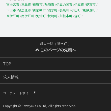
富士宮市
三島市
裾野市
熱海市
伊豆の国市
伊豆市
伊東市
下田市
牧之原市
御前崎市
清水町
長泉町
小山町
東伊豆町
西伊豆町
南伊豆町
河津町
松崎町
川根本町
森町
求人一覧（“清水町”）
このページの先頭へ
TOP
求人情報
コーポレートサイト
Copyright © Sawayaka Co Ltd,. All rights reserved.