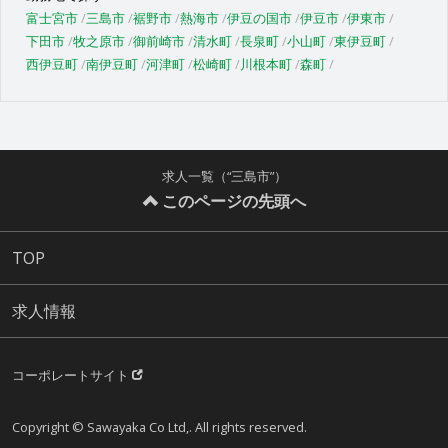
富士宮市
三島市
裾野市
熱海市
伊豆の国市
伊豆市
伊東市
下田市
牧之原市
御前崎市
清水町
長泉町
小山町
東伊豆町
西伊豆町
南伊豆町
河津町
松崎町
川根本町
森町
求人一覧（“三島市”）
このページの先頭へ
TOP
求人情報
コーポレートサイト
Copyright © Sawayaka Co Ltd,. All rights reserved.