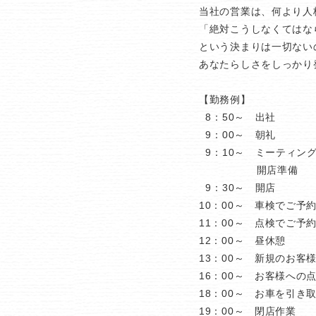
当社の営業は、何より人
「絶対こうしなくてはな
という決まりは一切ない
あなたらしさをしっかり
【勤務例】
8：50～ 出社
9：00～ 朝礼
9：10～ ミーティン
開店準備
9：30～ 開店
10：00～ 車検でご予
11：00～ 点検でご予
12：00～ 昼休憩
13：00～ 新規のお客
16：00～ お客様への
18：00～ お車を引き
19：00～ 閉店作業