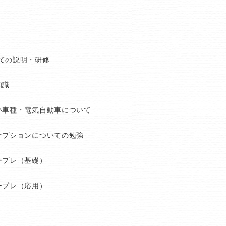
・
ての説明・研修
知識
い車種・電気自動車について
オプションについての勉強
ープレ（基礎）
ープレ（応用）