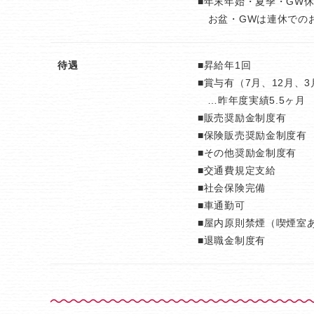
■年末年始・夏季・GW
お盆・GWは連休での
待遇
■昇給年1回
■賞与有（7月、12月、
…昨年度実績5.5ヶ月
■販売奨励金制度有
■保険販売奨励金制度有
■その他奨励金制度有
■交通費規定支給
■社会保険完備
■車通勤可
■屋内原則禁煙（喫煙室
■退職金制度有