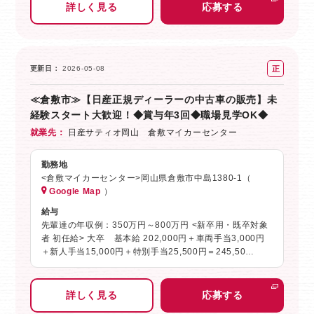
詳しく見る
応募する
正
更新日
2026-05-08
社
≪倉敷市≫【日産正規ディーラーの中古車の販売】未
員
経験スタート大歓迎！◆賞与年3回◆職場見学OK◆
就業先
日産サティオ岡山 倉敷マイカーセンター
勤務地
<倉敷マイカーセンター>岡山県倉敷市中島1380-1（
Google Map
）
給与
先輩達の年収例：350万円～800万円 <新卒用・既卒対象
者 初任給> 大卒 基本給 202,000円＋車両手当3,000円
＋新人手当15,000円＋特別手当25,500円＝245,50…
詳しく見る
応募する