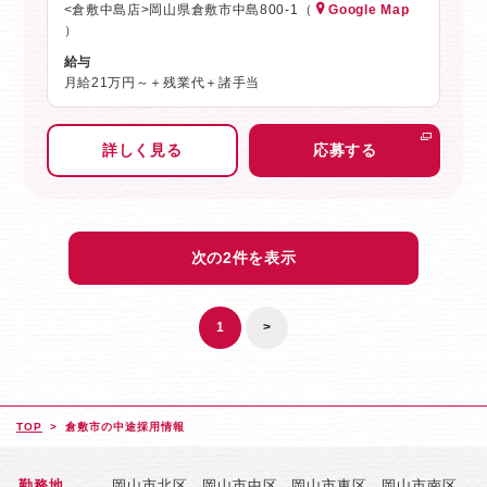
<倉敷中島店>岡山県倉敷市中島800-1（
Google Map
）
給与
月給21万円～＋残業代＋諸手当
詳しく見る
応募する
次の2件を表示
1
>
TOP
倉敷市の中途採用情報
勤務地
岡山市北区
岡山市中区
岡山市東区
岡山市南区