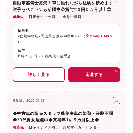
自動車整備士募集！車に触れながら経験を積めます！
員
逆手もベテランも活躍中◎賞与年3回５カ月以上◎
就業先
日産サティオ岡山 倉敷中島店
勤務地
<倉敷中島店>岡山県倉敷市中島800-1（
Google Map
）
給与
月給21万円～＋残業代＋諸手当
詳しく見る
応募する
正
更新日
2026-05-08
社
◆中古車の販売スタッフ募集◆車の知識・経験不問
員
◆20代男女活躍中◆賞与年3回５カ月以上◆
就業先
日産サティオ岡山 倉敷マイカーセンター