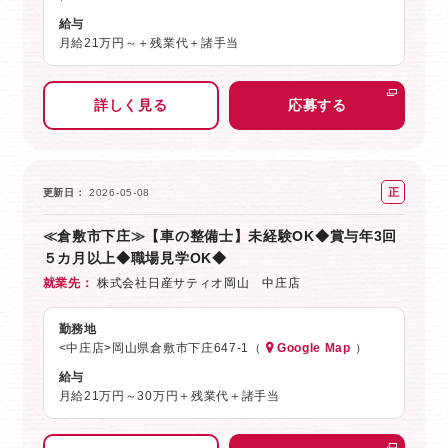
給与
月給21万円～＋残業代＋諸手当
詳しく見る
応募する
正
更新日
2026-05-08
社
≪倉敷市下庄≫【車の整備士】未経験OK◆賞与年3回
員
５カ月以上◆職場見学OK◆
就業先
株式会社日産サティオ岡山 中庄店
勤務地
<中庄店>岡山県倉敷市下庄647-1（
Google Map
）
給与
月給21万円～30万円＋残業代＋諸手当