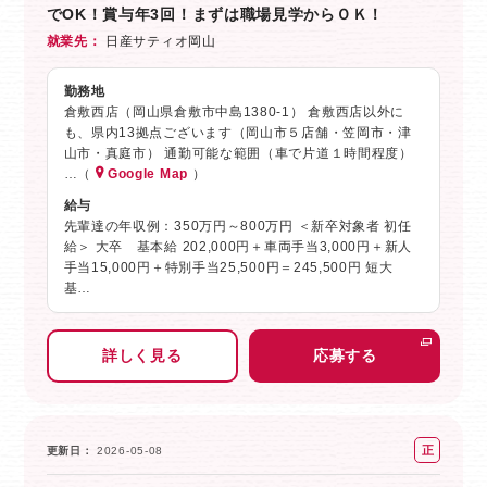
でOK！賞与年3回！まずは職場見学からＯＫ！
就業先
日産サティオ岡山
勤務地
倉敷西店（岡山県倉敷市中島1380-1） 倉敷西店以外に
も、県内13拠点ございます（岡山市５店舗・笠岡市・津
山市・真庭市） 通勤可能な範囲（車で片道１時間程度）
…（
Google Map
）
給与
先輩達の年収例：350万円～800万円 ＜新卒対象者 初任
給＞ 大卒 基本給 202,000円＋車両手当3,000円＋新人
手当15,000円＋特別手当25,500円＝245,500円 短大
基…
詳しく見る
応募する
正
更新日
2026-05-08
社