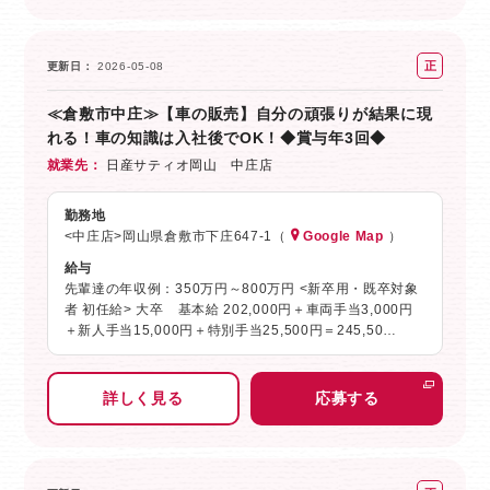
正
更新日
2026-05-08
社
≪倉敷市中庄≫【車の販売】自分の頑張りが結果に現
員
れる！車の知識は入社後でOK！◆賞与年3回◆
就業先
日産サティオ岡山 中庄店
勤務地
<中庄店>岡山県倉敷市下庄647-1（
Google Map
）
給与
先輩達の年収例：350万円～800万円 <新卒用・既卒対象
者 初任給> 大卒 基本給 202,000円＋車両手当3,000円
＋新人手当15,000円＋特別手当25,500円＝245,50…
詳しく見る
応募する