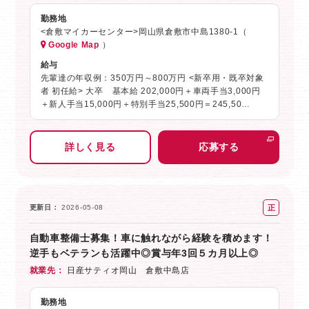
勤務地
<倉敷マイカーセンター>岡山県倉敷市中島1380-1（
Google Map
）
給与
先輩達の年収例：350万円～800万円 <新卒用・既卒対象
者 初任給> 大卒 基本給 202,000円＋車両手当3,000円
＋新人手当15,000円＋特別手当25,500円＝245,50…
詳しく見る
応募する
正
更新日
2026-05-08
社
自動車整備士募集！車に触れながら経験を積めます！
員
逆手もベテランも活躍中◎賞与年3回５カ月以上◎
就業先
日産サティオ岡山 倉敷中島店
勤務地