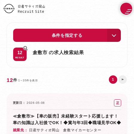
条件を指定する
12
倉敷市 の求人検索結果
RESULT
12
1
>
件
1～10件を表示
正
更新日
2026-05-08
社
≪倉敷市≫【車の販売】未経験スタート応援します！
員
車の知識は入社後でOK！◆賞与年3回◆職場見学OK◆
就業先
日産サティオ岡山 倉敷マイカーセンター