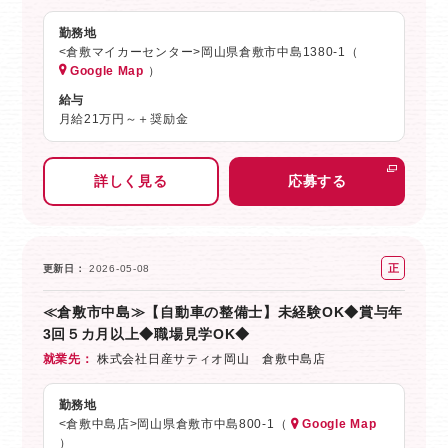
勤務地
<倉敷マイカーセンター>岡山県倉敷市中島1380-1（
Google Map
）
給与
月給21万円～＋奨励金
詳しく見る
応募する
正
更新日
2026-05-08
社
≪倉敷市中島≫【自動車の整備士】未経験OK◆賞与年
員
3回５カ月以上◆職場見学OK◆
就業先
株式会社日産サティオ岡山 倉敷中島店
勤務地
<倉敷中島店>岡山県倉敷市中島800-1（
Google Map
）