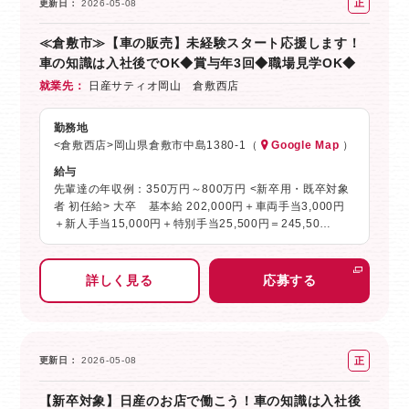
正
更新日
2026-05-08
社
≪倉敷市≫【車の販売】未経験スタート応援します！
員
車の知識は入社後でOK◆賞与年3回◆職場見学OK◆
就業先
日産サティオ岡山 倉敷西店
勤務地
<倉敷西店>岡山県倉敷市中島1380-1（
Google Map
）
給与
先輩達の年収例：350万円～800万円 <新卒用・既卒対象
者 初任給> 大卒 基本給 202,000円＋車両手当3,000円
＋新人手当15,000円＋特別手当25,500円＝245,50…
詳しく見る
応募する
正
更新日
2026-05-08
社
【新卒対象】日産のお店で働こう！車の知識は入社後
員