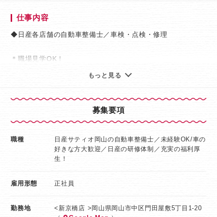
経験を積んで腕を磨いていけます！！
仕事内容
日産の正規ディーラーで
安定して働きながら大きく成長しましょう！
◆日産各店舗の自動車整備士／車検・点検・修理
『日産サティオ岡山』の整備職は
＊職場見学OK！
ただ車を直すだけではありません。
もっと見る
お客様の大切なお車をお預かりして
【一日の流れ（勤務例）】
整備をするので、しっかりお話を伺ってください。
9：00～ 朝礼
そうすれば、お客様や車にとって
9：10～ ミーティング、
募集要項
どうするのが一番いいのか、わかってくるはず。
展示車や試乗車の清掃、開店準備
9：30～ 開店
職種
日産サティオ岡山の自動車整備士／未経験OK/車の
車を通して、お客様やそのご家族など
10：00～ 車検でご予約のお客様の受付対応、
好きな方大歓迎／日産の研修体制／充実の福利厚
多くの人たちを笑顔にできるお仕事です！
作業
生！
11：00～ 点検でご予約のお客様の受付対応、
作業
雇用形態
正社員
12：00～13：00 昼休憩
13：00～ 点検でご予約のお客様の受付対応、
勤務地
<新京橋店 >岡山県岡山市中区門田屋敷5丁目1-20
作業