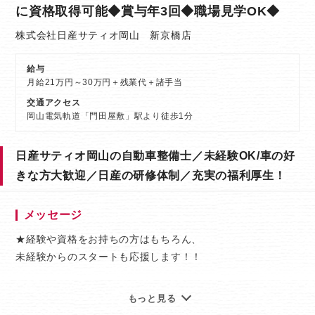
に資格取得可能◆賞与年3回◆職場見学OK◆
株式会社日産サティオ岡山 新京橋店
給与
月給21万円～30万円＋残業代＋諸手当
交通アクセス
岡山電気軌道「門田屋敷」駅より徒歩1分
日産サティオ岡山の自動車整備士／未経験OK/車の好
きな方大歓迎／日産の研修体制／充実の福利厚生！
メッセージ
★経験や資格をお持ちの方はもちろん、
未経験からのスタートも応援します！！
車が好きな方は必見◎
もっと見る
毎日いろいろな車に触れられるから