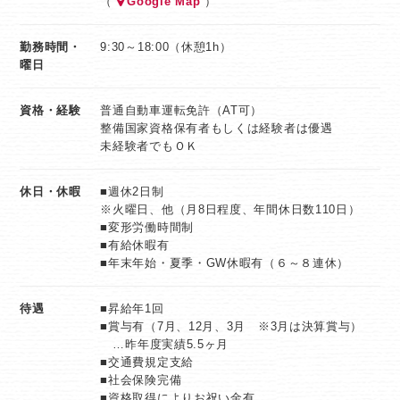
（
Google Map
）
15：00～ オイル交換の作業
17：00～ お車を引き取りに来られた
勤務時間・
9:30～18:00（休憩1h）
お客様の対応
曜日
18：00～ 終礼
19：00～ 帰宅
資格・経験
普通自動車運転免許（AT可）
整備国家資格保有者もしくは経験者は優遇
未経験者でもＯＫ
【求める人物像】
＊普通自動車免許（AT可）必須＊
休日・休暇
■週休2日制
●接客、人と話すことが好きな方
※火曜日、他（月8日程度、年間休日数110日）
●車が好き・興味のある方
■変形労働時間制
●地元の安定企業で働きたい方
■有給休暇有
■年末年始・夏季・GW休暇有（６～８連休）
●頑張り・成果が給与として還元される会社で働きたい方
●自分らしく・自分の個性を活かして働きたい方
待遇
■昇給年1回
■賞与有（7月、12月、3月 ※3月は決算賞与）
…昨年度実績5.5ヶ月
■交通費規定支給
■社会保険完備
■資格取得によりお祝い金有