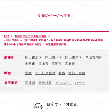
前のページへ戻る
TOP
岡山市中区の中途採用情報
≪岡山市中区≫【車の整備】未経験OK◆入社後に資格取得可能◆賞与年3回◆職場
見学OK◆［岡山県岡山市中区］ - 中途採用情報詳細
勤務地
岡山市北区
岡山市中区
岡山市東区
岡山市南区
倉敷市
津山市
笠岡市
真庭市
職種
営業
サービス受付
整備
本部・事務
雇用形態
正社員
契約社員
アルバイト
パート