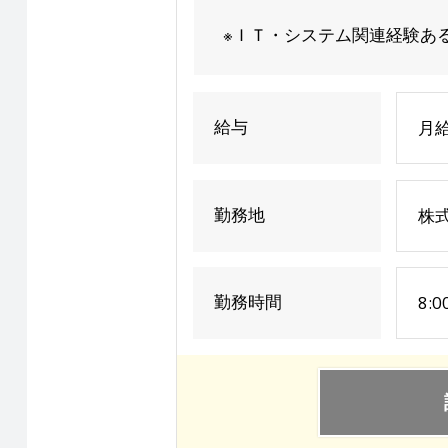
※ＩＴ・システム関連経験あ
給与
月給
勤務地
株
勤務時間
8:0