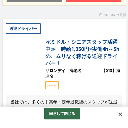
2026.06.29 更新
送迎ドライバー
≪ミドル・シニアスタッフ活躍
中≫ 時給1,350円×実働4h～5h
の、ムリなく稼げる送迎ドライ
バー！
サロンデイ 海老名 【013】海
老名
パート
当社では、多くの中高年・定年退職後のスタッフが送迎
職員としてお仕事に励んでいます。 そんな年齢問わず
同意して閉じる
活躍できる職場で、あなたも新たなスタートを！ お任
せするの...