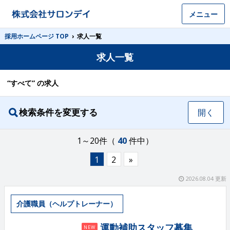
メニュー
採用ホームページ TOP
›
求人一覧
求人一覧
“すべて” の求人
検索条件を変更する
開く
1～20件（
40
件中）
1
2
»
2026.08.04 更新
介護職員（ヘルプトレーナー）
運動補助スタッフ募集
NEW