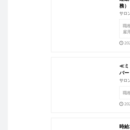
務）
サロ
職
雇
20
≪ミ
バー
サロ
職
20
時給