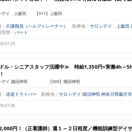
ンデイ 上飯田 【011】上飯田
種：
介護職員（ヘルプトレーナー）
勤務地：
サロンデイ 上飯田 神
用形態：
パート
26.07.29
ドル・シニアスタッフ活躍中≫ 時給1,350円×実働4h～
！
ンデイ 鵠沼神明 【009】鵠沼神明
種：
送迎ドライバー
勤務地：
サロンデイ 鵠沼神明 神奈川県藤沢市鵠沼
26.07.28
2,000円！（正看護師）週１～２日程度／機能訓練型デイ