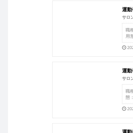
運動
サロ
職
用
20
運動
サロ
職
態
20
運動