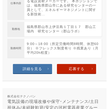
る電設資材メーカーです。 本ポジションで
仕事内容
は、福島県郡山市にある研究センターの一
員として、エネルギーマネジメントに関す
る新技術...
福島県郡山市上伊豆島１丁目１７ 郡山工
勤務地
場内 研究センター（郡山ラボ）
9:00～18:00（所定労働時間8時間、休憩60
分） ※フレックス制度有り ※残業あり（月
勤務時間
平均20h程度）
詳細を見る
応募する
株式会社テクノバン
電気設備の現場改修や保守･メンテナンス/土日
祝休み/未経験歓迎/安定の河村電器産業グルー