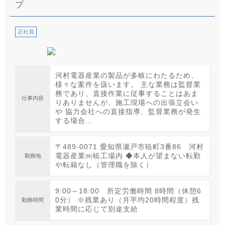
プ
正社員
河村電器産業の製品が多岐にわたるため、
様々な案件を扱います。 主な業務は監督業
務であり、直接作業に従事することはあま
仕事内容
りありませんが、施工現場への出張立会い
や 協力会社への直接指導、監督業務が発生
する場合...
〒489-0071 愛知県瀬戸市暁町3番86 河村
電器産業㈱暁工場内 ◆本人が望まない転勤
勤務地
や転籍なし（管理職を除く）
9:00～18:00 所定労働時間 8時間（休憩6
0分） ※残業あり（月平均20時間程度）残
勤務時間
業時間に応じて別途支給