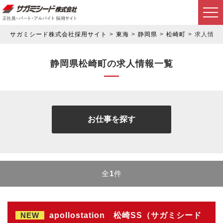
サガミシード株式会社採用サイト
東海
静岡県
松崎町
求人情報
静岡県松崎町の求人情報一覧
お仕事を探す
全
1
件
NEW
apollostation 松崎SS（サガミシード