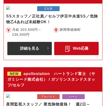
正社員
SSスタッフ／正社員／セルフ伊豆中央道SS／危険
物乙4あれば未経験OK！
月給 203,500円～
静岡県函南町
236,500円
詳細を見る
Web応募
NEW
apollostation ハートランド富士 （サ
ガミシード株式会社） / ガソリンスタンドスタッ
フ/セルフ
アルバイト
パート
夜間監視スタッフ／ 要危険物資格！ 週2日～