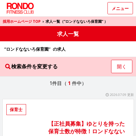
メニュー
採用ホームページ TOP
›
求人一覧（“ロンドなないろ保育園” ）
求人一覧
“ロンドなないろ保育園” の求人
検索条件を変更する
開く
1件目（
1
件中）
2026.07.09 更新
保育士
【正社員募集】ゆとりを持った
保育士数が特徴！ロンドなない