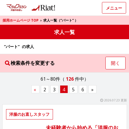
メニュー
採用ホームページ TOP
›
求人一覧（“パート” ）
求人一覧
“パート” の求人
検索条件を変更する
開く
61～80件（
126
件中）
«
2
3
4
5
6
»
2026.07.23 更新
洋服のお直しスタッフ
未経験者から始める「洋服のお