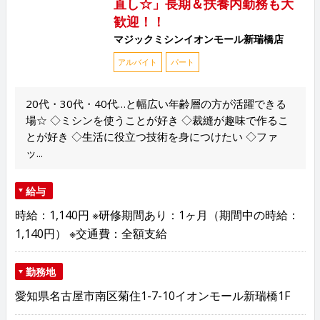
直し☆」長期＆扶養内勤務も大
歓迎！！
マジックミシンイオンモール新瑞橋店
アルバイト
パート
20代・30代・40代…と幅広い年齢層の方が活躍できる
場☆ ◇ミシンを使うことが好き ◇裁縫が趣味で作るこ
とが好き ◇生活に役立つ技術を身につけたい ◇ファ
ッ...
給与
時給：1,140円 ※研修期間あり：1ヶ月（期間中の時給：
1,140円） ※交通費：全額支給
勤務地
愛知県名古屋市南区菊住1-7-10イオンモール新瑞橋1F