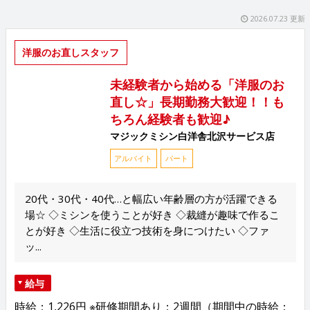
2026.07.23 更新
洋服のお直しスタッフ
未経験者から始める「洋服のお
直し☆」長期勤務大歓迎！！も
ちろん経験者も歓迎♪
マジックミシン白洋舎北沢サービス店
アルバイト
パート
20代・30代・40代…と幅広い年齢層の方が活躍できる
場☆ ◇ミシンを使うことが好き ◇裁縫が趣味で作るこ
とが好き ◇生活に役立つ技術を身につけたい ◇ファ
ッ...
給与
時給：1,226円 ※研修期間あり：2週間（期間中の時給：