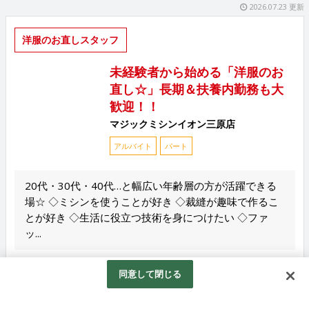
2026.07.23 更新
洋服のお直しスタッフ
未経験者から始める「洋服のお
直し☆」長期＆扶養内勤務も大
歓迎！！
マジックミシンイオン三原店
アルバイト
パート
20代・30代・40代…と幅広い年齢層の方が活躍できる
場☆ ◇ミシンを使うことが好き ◇裁縫が趣味で作るこ
とが好き ◇生活に役立つ技術を身につけたい ◇ファ
ッ...
給与
同意して閉じる
時給：1,085円 ※研修期間あり：30日（期間中の時給：