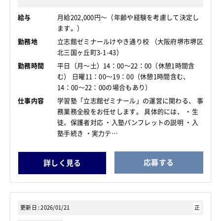
給与
月給202,000円～（年齢や経験を考慮して決定し
ます。）
勤務地
立志館ゼミナールけやき通り校 （大阪府堺市堺区
北三国ヶ丘町3-1-43）
勤務時間
平日（月～土）14：00～22：00（休憩1時間含
む） 日曜11：00～19：00（休憩1時間含む、
14：00～22：00の場合もあり）
仕事内容
学習塾「立志館ゼミナール」の運営に関わる、 事
務業務全般をお任せします。 具体的には、 ・生
徒、保護者対応 ・入塾パンフレットの説明 ・入
塾手続き ・実力テ…
応募する
詳しく見る
更新日
2026/01/21
正