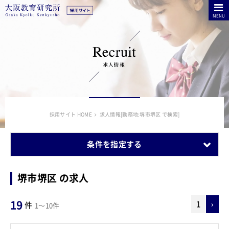
MENU
採用サイト HOME
求人情報[勤務地:堺市堺区 で検索]
条件を指定する
堺市堺区 の求人
19
1
›
件
1～10件