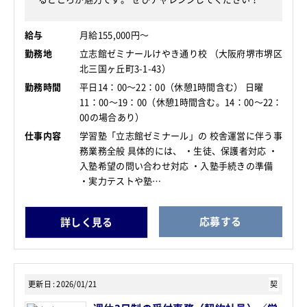
給与
月給155,000円～
勤務地
立志館ゼミナールけやき通り校 （大阪府堺市堺区
北三国ヶ丘町3-1-43）
勤務時間
平日14：00～22：00（休憩1時間含む） 日曜
11：00～19：00（休憩1時間含む。14：00～22：
00の場合あり）
仕事内容
学習塾「立志館ゼミナール」の 校舎運営に伴う事
務業務全般 具体的には、 ・生徒、保護者対応 ・
入塾希望の問い合わせ対応 ・入塾手続きの準備
・実力テストや塾…
応募する
詳しく見る
更新日
2026/01/21
契