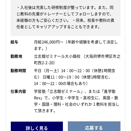
・入社後は充実した研修制度が整っています。また、同
じ教科の先輩がトレーナーとしてフォローしますので、
未経験の方もご安心ください。 ・将来、校長や教科の責
任者としてキャリアアップすることもできます。
給与
月給246,000円～（年齢や経験を考慮して決定し
ます。）
勤務地
立志館ゼミナール大小路校 （大阪府堺市堺区市之
町西2-2-20）
勤務時間
平日（月～土）14：00～22：00（休憩1時間含
む） 日曜11：00～19：00（休憩1時間含む、
14：00～22：00の場合もあり）
仕事内容
学習塾「立志館ゼミナール」、または「進学塾
Rex」で、小学生・中学生・高校生に、英語・数
学・国語・理科・社会のいずれか１教科を担当し
て頂きます。
応募する
詳しく見る