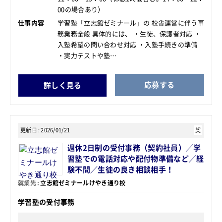
00の場合あり）
仕事内容
学習塾「立志館ゼミナール」の 校舎運営に伴う事
務業務全般 具体的には、 ・生徒、保護者対応 ・
入塾希望の問い合わせ対応 ・入塾手続きの準備
・実力テストや塾…
応募する
詳しく見る
更新日
2026/01/21
契
週休2日制の受付事務（契約社員）／学
習塾での電話対応や配付物準備など／経
験不問／生徒の良き相談相手！
就業先
立志館ゼミナールけやき通り校
学習塾の受付事務