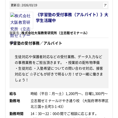
更新日
2026/03/19
ア
《学習塾の受付事務（アルバイト）》大
学生活躍中
就業先
株式会社大阪教育研究所（立志館ゼミナール）
学習塾の受付事務／アルバイト
生徒対応や保護者対応などの受付業務、データ入力など
の事務業務をご担当頂きます。 ・授業前の配布物準備
・生徒対応 ・入塾希望についての問い合わせ対応、接客
対応など ☆子どもが好きで明るい方！ぜひ一緒に働きま
しょう！
給与
時給（平日：月～土）1,200円～、日曜1,300円～
勤務地
立志館ゼミナールけやき通り校 （大阪府堺市堺区
北三国ヶ丘町3-1-43）
勤務時間
14：30～22：00の間でご相談に応じます。