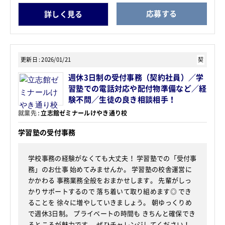
応募する
詳しく見る
更新日
2026/01/21
契
週休3日制の受付事務（契約社員）／学
習塾での電話対応や配付物準備など／経
験不問／生徒の良き相談相手！
就業先
立志館ゼミナールけやき通り校
学習塾の受付事務
学校事務の経験がなくても大丈夫！ 学習塾での「受付事
務」のお仕事 始めてみませんか。 学習塾の校舎運営に
かかわる 事務業務全般をおまかせします。 先輩がしっ
かりサポートするので 落ち着いて取り組めます◎ でき
ることを 徐々に増やしていきましょう。 朝ゆっくりめ
で週休3日制。 プライベートの時間も きちんと確保でき
るところが魅力です。 ぜひチャレンジしてください！