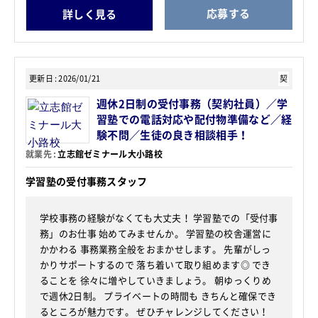
応募する
詳しく見る
更新日
2026/01/21
契
週休2日制の受付事務（契約社員）／学
習塾での電話対応や配付物準備など／経
験不問／生徒の良き相談相手！
就業先
立志館ゼミナール大小路校
学習塾の受付事務スタッフ
学校事務の経験がなくても大丈夫！ 学習塾での「受付事
務」のお仕事 始めてみませんか。 学習塾の校舎運営に
かかわる 事務業務全般をおまかせします。 先輩がしっ
かりサポートするので 落ち着いて取り組めます◎ でき
ることを 徐々に増やしていきましょう。 朝ゆっくりめ
で週休2日制。 プライベートの時間も きちんと確保でき
るところが魅力です。 ぜひチャレンジしてください！