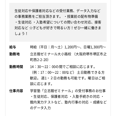
生徒対応や保護者対応などの受付業務、データ入力など
の事務業務をご担当頂きます。 ・授業前の配布物準備
・生徒対応 ・入塾希望についての問い合わせ対応、接客
対応など ☆子どもが好きで明るい方！ぜひ一緒に働きま
しょう！
給与
時給（平日：月～土）1,200円～、日曜1,300円～
勤務地
立志館ゼミナール大小路校 （大阪府堺市堺区市之
町西2-2-20）
勤務時間
14：30～22：00の間でご相談に応じます。
（例：17：00～22：00など） 土日勤務できる方
歓迎。 週1・２日の勤務も可能です。曜日はご相
談に応じます。
仕事内容
学習塾「立志館ゼミナール」の受付事務のお仕事
・生徒対応、保護者対応 ・入塾手続きの対応 ・
館内実力テストなど、塾内行事の対応 ・成績など
のデータ入力