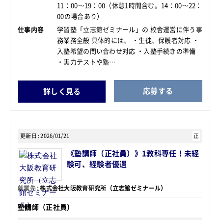
11：00～19：00（休憩1時間含む。14：00～22：
00の場合あり）
仕事内容
学習塾「立志館ゼミナール」の 校舎運営に伴う事
務業務全般 具体的には、 ・生徒、保護者対応 ・
入塾希望の問い合わせ対応 ・入塾手続きの準備
・実力テストや塾…
応募する
詳しく見る
更新日
2026/01/21
正
《塾講師（正社員）》1教科専任！未経
験可、経験者優遇
就業先
株式会社大阪教育研究所（立志館ゼミナール）
塾講師（正社員）