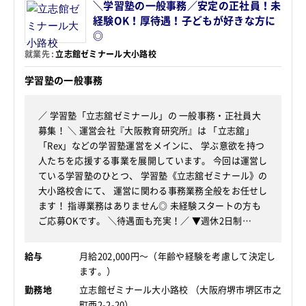
＼学習塾の一般事務／安定の正社員！未
経験OK！厚待遇！子どもが好きな方に
◎
就業先
立志館ゼミナール大小路校
学習塾の一般事務
／ 学習塾「立志舘ゼミナール」の 一般事務・正社員大
募集！ ＼ 運営会社『大阪教育研究所』は 「立志舘」
「Rex」などの学習塾運営をメインに、 学ぶ意欲を持つ
人たちを応援する事業を展開しています。 今回は運営し
ている学習塾のひとつ、 学習塾《立志舘ゼミナール》の
大小路校舎にて、 運営に関わる事務業務全般をお任せし
ます！ 指導業務はありません◎ 未経験スタートの方も
ご応募OKです。 ＼待遇面も充実！／ ▼週休2日制…
給与
月給202,000円～（年齢や経験を考慮して決定し
ます。）
勤務地
立志館ゼミナール大小路校 （大阪府堺市堺区市之
町西2-2-20）