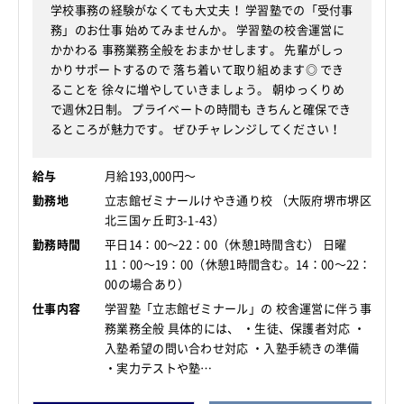
学校事務の経験がなくても大丈夫！ 学習塾での「受付事
務」のお仕事 始めてみませんか。 学習塾の校舎運営に
かかわる 事務業務全般をおまかせします。 先輩がしっ
かりサポートするので 落ち着いて取り組めます◎ でき
ることを 徐々に増やしていきましょう。 朝ゆっくりめ
で週休2日制。 プライベートの時間も きちんと確保でき
るところが魅力です。 ぜひチャレンジしてください！
給与
月給193,000円～
勤務地
立志館ゼミナールけやき通り校 （大阪府堺市堺区
北三国ヶ丘町3-1-43）
勤務時間
平日14：00～22：00（休憩1時間含む） 日曜
11：00～19：00（休憩1時間含む。14：00～22：
00の場合あり）
仕事内容
学習塾「立志館ゼミナール」の 校舎運営に伴う事
務業務全般 具体的には、 ・生徒、保護者対応 ・
入塾希望の問い合わせ対応 ・入塾手続きの準備
・実力テストや塾…