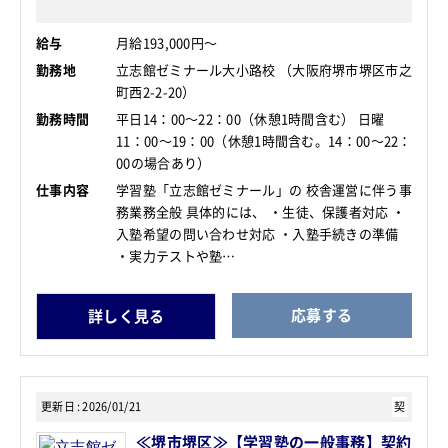
給与
月給193,000円～
勤務地
立志館ゼミナール大小路校 （大阪府堺市堺区市之
町西2-2-20）
勤務時間
平日14：00～22：00（休憩1時間含む） 日曜
11：00～19：00（休憩1時間含む。14：00～22：
00の場合あり）
仕事内容
学習塾「立志館ゼミナール」の 校舎運営に伴う事
務業務全般 具体的には、 ・生徒、保護者対応 ・
入塾希望の問い合わせ対応 ・入塾手続きの準備
・実力テストや塾…
応募する
詳しく見る
更新日
2026/01/21
契
≪堺市堺区≫【学習塾の一般事務】契約