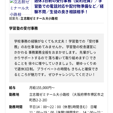
週休3日制の受付事務（契約社員）／学
習塾での電話対応や配付物準備など／経
験不問／生徒の良き相談相手！
就業先
立志館ゼミナール大小路校
学習塾の受付事務
学校事務の経験がなくても大丈夫！ 学習塾での「受付事
務」のお仕事 始めてみませんか。 学習塾の校舎運営に
かかわる 事務業務全般をおまかせします。 先輩がしっ
かりサポートするので 落ち着いて取り組めます◎ でき
ることを 徐々に増やしていきましょう。 朝ゆっくりめ
で週休3日制。 プライベートの時間も きちんと確保でき
るところが魅力です。 ぜひチャレンジしてください！
給与
月給155,000円～
勤務地
立志館ゼミナール大小路校 （大阪府堺市堺区市之
町西2-2-20）
勤務時間
平日14：00～22：00（休憩1時間含む） 日曜
11：00～19：00（休憩1時間含む。14：00～22：