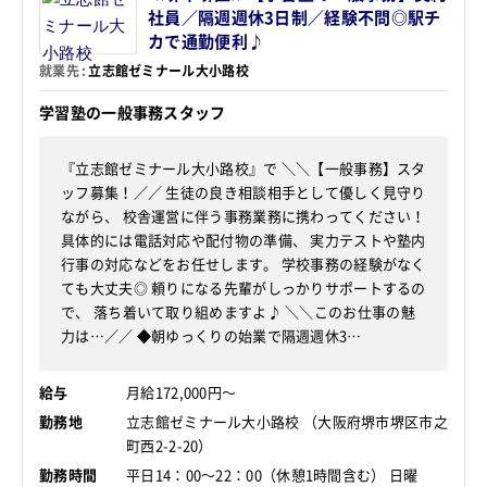
社員／隔週週休3日制／経験不問◎駅チ
カで通勤便利♪
就業先
立志館ゼミナール大小路校
学習塾の一般事務スタッフ
『立志館ゼミナール大小路校』で ＼＼【一般事務】スタ
ッフ募集！／／ 生徒の良き相談相手として優しく見守り
ながら、 校舎運営に伴う事務業務に携わってください！
具体的には電話対応や配付物の準備、 実力テストや塾内
行事の対応などをお任せします。 学校事務の経験がなく
ても大丈夫◎ 頼りになる先輩がしっかりサポートするの
で、 落ち着いて取り組めますよ♪ ＼＼このお仕事の魅
力は…／／ ◆朝ゆっくりの始業で隔週週休3…
給与
月給172,000円～
勤務地
立志館ゼミナール大小路校 （大阪府堺市堺区市之
町西2-2-20）
勤務時間
平日14：00～22：00（休憩1時間含む） 日曜