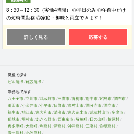
8：30～12：30（実働4時間） ◎平日のみ ◎午前中だけ
の短時間勤務 ◎家庭・趣味と両立できます！
詳しく見る
応募する
職種で探す
ビル清掃
施設清掃
勤務地で探す
八王子市
立川市
武蔵野市
三鷹市
青梅市
府中市
昭島市
調布市
町田市
小金井市
小平市
日野市
東村山市
国分寺市
国立市
福生市
狛江市
東大和市
清瀬市
東久留米市
武蔵村山市
多摩市
稲城市
羽村市
あきる野市
西東京市
瑞穂町
日の出町
檜原村
奥多摩町
大島町
利島村
新島村
神津島村
三宅村
御蔵島村
青ケ島村
小笠原村