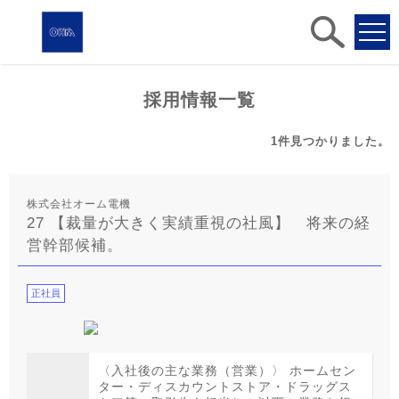
求人
検索
採用情報一覧
1件
見つかりました。
株式会社オーム電機
27 【裁量が大きく実績重視の社風】 将来の経
営幹部候補。
正社員
〈入社後の主な業務（営業）〉 ホームセン
ター・ディスカウントストア・ドラッグス