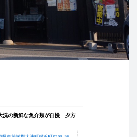
 大洗の新鮮な魚介類が自慢 夕方
城県東茨城郡大洗町磯浜町8253-56