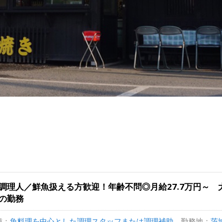
調理人／鮮魚扱える方歓迎！年齢不問◎月給27.7万円～
の勤務
種：
魚料理を中心とした調理スタッフまたは調理補助
勤務地：
茨