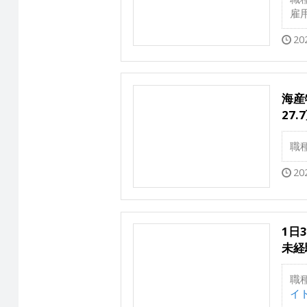
雇
20
海産
27.
職
20
1日
未経
職
イト