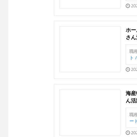
20
ホー
さん
職
ト 
20
海産
ん活
職
ー
20