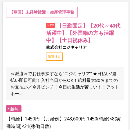
【葵区】未経験歓迎！生産管理事務
【日勤固定】【20代～40代
NEW
活躍中】【外国籍の方も活躍
中】【土日祝休み】
株式会社ニジキャリア
派遣社員
≪派遣≫でお仕事探すなら”ニジキャリア” ★日払い/週
払い即日可能！入社当日からOK！給料最大80％までの
お支払い／今月ピンチ！今日の生活が苦しい！！アット
ホー...
給与
【時給】1450円 【月給例】243,600円 1450(時給)×8(実
働時間)×21(稼働日数)