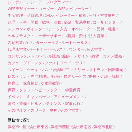
システムエンジニア・プログラマー
WEBデザイナー・コーダー・WEBオペレーター
生産管理・品質管理
CADオペレーター・積算
一般・営業事務
経理・人事・労務・総務・法務
金融・貿易事務
コールセンター
テレホンアポインター
データ入力・オペレーター
受付・秘書
ヘルプデスク・ユーザーサポート
購買・資材
法人営業
内勤営業/カウンターセールス
ルートセールス
代理店営業/パートナーセールス
ラウンダー
個人営業
コンサルタント
アパレル販売
服飾・デザイン
雑貨・コスメ販売
カフェ・ダイニング
ファストフード・デリ
スイーツ・ケーキ・パン
居酒屋
ファミリーレストラン・回転寿司
レストラン・専門料理店
販売・接客サービス
医療・介護・福祉
保育士・保育補助
幼稚園教諭
保育スタッフ・ベビーシッター・学童保育
イベント・キャンペーン・アミューズメント
清掃・警備・ビルメンテナンス・家事代行
その他オフィスワーク・事務
その他営業
勤務地で探す
浜松市中区
浜松市東区
浜松市西区
浜松市南区
浜松市北区