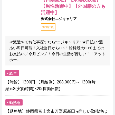
【男性活躍中】【外国籍の方も
活躍中】
株式会社ニジキャリア
派遣社員
≪派遣≫でお仕事探すなら”ニジキャリア” ★日払い/週
払い即日可能！入社当日からOK！給料最大80％までの
お支払い／今月ピンチ！今日の生活が苦しい！！アット
ホー...
給与
【時給】1300円 【月給例】208,000円～ 1300(時
給)×8(実働時間)×20(稼働日数)
勤務地
【勤務地】静岡県富士宮市万野原新田 ※詳しい勤務地は