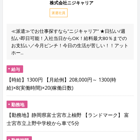
株式会社ニジキャリア
派遣社員
≪派遣≫でお仕事探すなら”ニジキャリア” ★日払い/週
払い即日可能！入社当日からOK！給料最大80％までの
お支払い／今月ピンチ！今日の生活が苦しい！！アット
ホー...
給与
【時給】1300円 【月給例】208,000円～ 1300(時
給)×8(実働時間)×20(稼働日数)
勤務地
【勤務地】静岡県富士宮市上柚野 【ランドマーク】 富
士宮市立上野中学校から車で5分
勤務時間