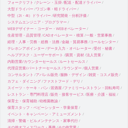
フォークリフト
クレーン・玉掛
配送・配達ドライバー
大型ドライバー
ワゴン車・軽ドライバー
中型（2t・4t）ドライバー
研究開発・分析評価
システムエンジニア・プログラマー
WEBデザイナー・コーダー・WEBオペレーター
生産管理・品質管理
CADオペレーター・積算
一般・営業事務
経理・人事・労務・総務・法務
金融・貿易事務
コールセンター
テレホンアポインター
データ入力・オペレーター
受付・秘書
ヘルプデスク・ユーザーサポート
購買・資材
法人営業
内勤営業/カウンターセールス
ルートセールス
代理店営業/パートナーセールス
ラウンダー
個人営業
コンサルタント
アパレル販売
服飾・デザイン
雑貨・コスメ販売
カフェ・ダイニング
ファストフード・デリ
スイーツ・ケーキ・パン
居酒屋
ファミリーレストラン・回転寿司
レストラン・専門料理店
販売・接客サービス
医療・介護・福祉
保育士・保育補助
幼稚園教諭
保育スタッフ・ベビーシッター・学童保育
イベント・キャンペーン・アミューズメント
清掃・警備・ビルメンテナンス・家事代行
その他オフィスワーク・事務
その他営業