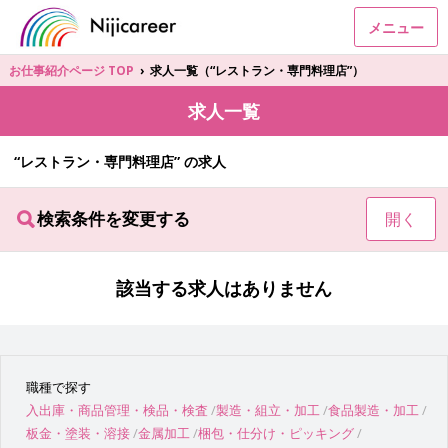
メニュー
お仕事紹介ページ TOP
›
求人一覧（“レストラン・専門料理店”）
求人一覧
“レストラン・専門料理店” の求人
検索条件を変更する
開く
該当する求人はありません
職種で探す
入出庫・商品管理・検品・検査
製造・組立・加工
食品製造・加工
板金・塗装・溶接
金属加工
梱包・仕分け・ピッキング