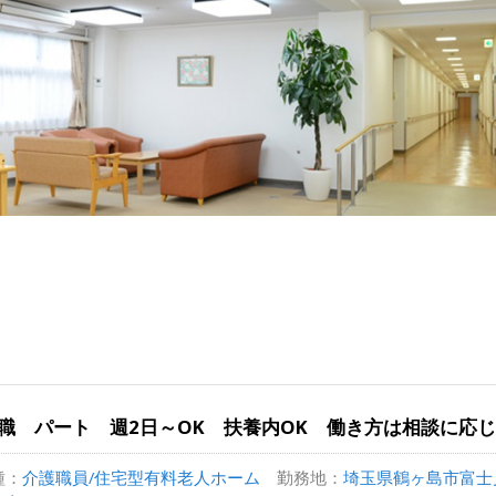
職 パート 週2日～OK 扶養内OK 働き方は相談に応
種：
介護職員/住宅型有料老人ホーム
勤務地：
埼玉県鶴ヶ島市富士見4