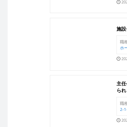
20
施設
職
ホー
20
主任
られ
職
2-1
20