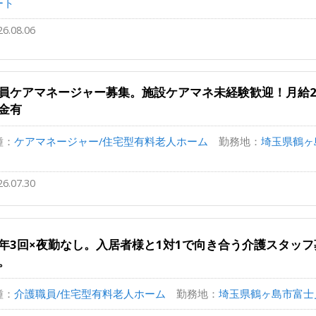
ート
26.08.06
員ケアマネージャー募集。施設ケアマネ未経験歓迎！月給2
金有
種：
ケアマネージャー/住宅型有料老人ホーム
勤務地：
埼玉県鶴ヶ島
26.07.30
年3回×夜勤なし。入居者様と1対1で向き合う介護スタッフ
。
種：
介護職員/住宅型有料老人ホーム
勤務地：
埼玉県鶴ヶ島市富士見4