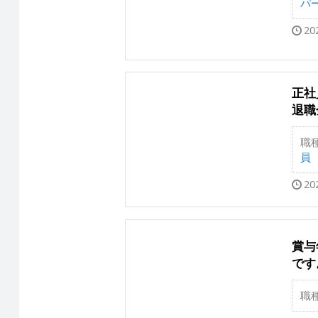
パ
20
正社
退職
職
員
20
賞与
です
職