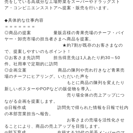
売をしている高成分な工場野菜をスーパーやドラッグスト
ア・コンビニエンスストアへ提案・販売を行います。
◆具体的な仕事内容
＝＝＝＝＝＝＝
◎商品の提案 量販店様の青果売場のチーフ・バイ
ヤー・卸売市場の担当者さまへ商品を提案。
★約7割が既存のお客さまなの
で、提案しやすいのもポイント！
◎お客さま先訪問 担当得意先は1人あたり約30～50
件。社用車で定期的に訪問
◎企画立案 商品の陳列や売れ行きなど青果売
場のチーフにヒアリング。いただいた声を
もとに商品の陳列を変えたり
新しいポスターやPOPなどの販促物を導入。
売り場全体の売上アップにつ
ながる企画を提案します。
◎日報作成 訪問先で得られた情報を日報で社内
の本部営業担当へ報告。
お客さまの売場を活性化させ
ることにより、商品の売上アップを目指します。
◎部下育成 在籍する20代の若手メンバーのマ