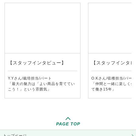
【スタッフインタビュー】
【スタッフインタビ
Y.Yさん/栽培担当/パート
O.Kさん/収穫担当/パー
「最大の魅力は「よい商品を育ててい
「仲間と一緒に楽しく生
こう！」という雰囲気」
て働き15年」
PAGE TOP
トップページ