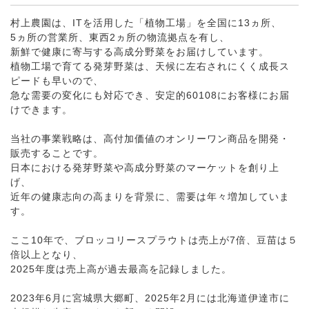
村上農園は、ITを活用した「植物工場」を全国に13ヵ所、
5ヵ所の営業所、東西2ヵ所の物流拠点を有し、
新鮮で健康に寄与する高成分野菜をお届けしています。
植物工場で育てる発芽野菜は、天候に左右されにくく成長ス
ピードも早いので、
急な需要の変化にも対応でき、安定的60108にお客様にお届
けできます。
当社の事業戦略は、高付加価値のオンリーワン商品を開発・
販売することです。
日本における発芽野菜や高成分野菜のマーケットを創り上
げ、
近年の健康志向の高まりを背景に、需要は年々増加していま
す。
ここ10年で、ブロッコリースプラウトは売上が7倍、豆苗は５
倍以上となり、
2025年度は売上高が過去最高を記録しました。
2023年6月に宮城県大郷町、2025年2月には北海道伊達市に