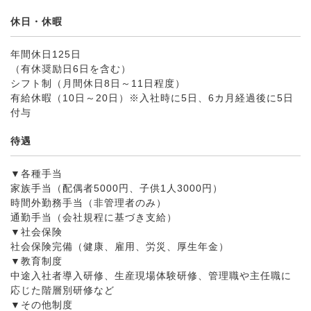
休日・休暇
年間休日125日
（有休奨励日6日を含む）
シフト制（月間休日8日～11日程度）
有給休暇（10日～20日）※入社時に5日、6カ月経過後に5日
付与
待遇
▼各種手当
家族手当（配偶者5000円、子供1人3000円）
時間外勤務手当（非管理者のみ）
通勤手当（会社規程に基づき支給）
▼社会保険
社会保険完備（健康、雇用、労災、厚生年金）
▼教育制度
中途入社者導入研修、生産現場体験研修、管理職や主任職に
応じた階層別研修など
▼その他制度