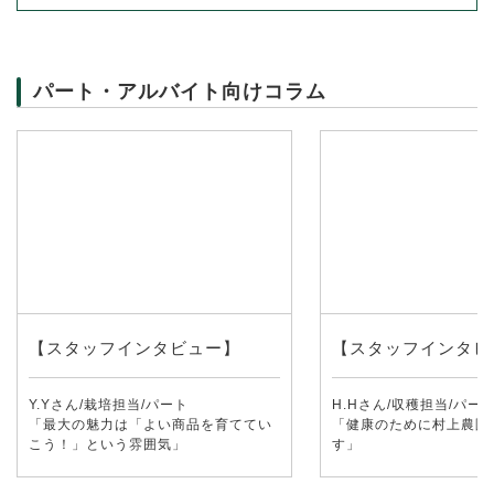
パート・アルバイト向けコラム
【スタッフインタビュー】
【スタッフインタビ
Y.Yさん/栽培担当/パート
H.Hさん/収穫担当/パー
「最大の魅力は「よい商品を育ててい
「健康のために村上農園
こう！」という雰囲気」
す」