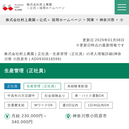
株式会社村上農園
＜公式＞採用ホームページ
株式会社村上農園＜公式＞ 採用ホームページ
関東
神奈川県
小田
更新日:2026年01月08日
※更新日時点の最新情報です
株式会社村上農園 | 正社員・生産管理（正社員）の求人情報詳細(神奈
川県 小田原市 | AD0930818599)
生産管理（正社員）
正社員
生産管理（正社員）
未経験者歓迎
中高年の方活躍中
社会保険あり
車・バイク通勤OK
交通費支給
WワークOK
週3日以内
1日4h以内OK
月給 230,000円～
神奈川県小田原市
340,000円