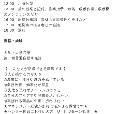
12:00 お昼休憩
13:00 苗の観察と記録、作業指示、栽培・収穫作業、収穫機
のメンテナンスなど
16:00 出荷数確認、資材の在庫管理や発注など
17:00 他拠点の担当者との会議
18:00 退社
資格・経験
大学・大学院卒
第一種普通自動車免許
【 こんな方が活躍できる環境です 】
◎人と接するのが好き
◎農業に可能性や魅力を感じている
◎業務改善・効率化が得意
◎失敗を恐れずチャレンジできる
◎自分のアイデアや発想を活かしたい
◎喜ばれる商品の生産に携わりたい
★マネジメント経験があれば活かせる職場です★
★センター周辺にお住いの方、U・I・Jターン歓迎！★