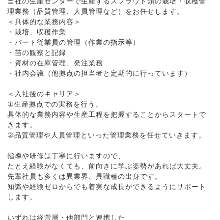
当社の生産センターで生産するスプラウト類の栽培・収穫管
理業務（品質管理、人員管理など）をお任せします。
＜具体的な業務内容＞
・栽培、収穫作業
・パート従業員の管理（作業の指示等）
・苗の観察と記録
・資材の在庫管理、発注業務
・社内会議（他拠点の担当者と定期的に行っています）
＜入社後のキャリア＞
①生産拠点での実務を行う。
具体的な業務内容や生産工程を把握することからスタートで
きます。
②品質管理や人員管理といった管理業務を任せていきます。
指導や研修は丁寧に行いますので、
たとえ経験がなくても、前向きに学ぶ姿勢があれば大丈夫。
先輩社員も多くは異業界、異職種の出身です。
知識や経験ゼロからでも着実な成長ができるようにサポート
します。
いずれは経営層・他部門と連携した