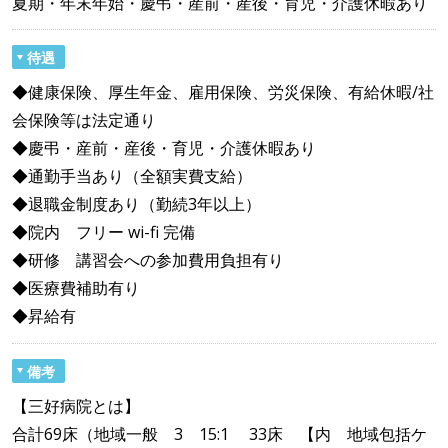
夏期・年末年始・慶弔・産前・産後・育児・介護休暇あり
待遇
◆健康保険、厚生年金、雇用保険、労災保険、有給休暇/社
会保険等は法定通り
◆慶弔・産前・産後・育児・介護休暇あり
◆通勤手当あり（全額実費支給）
◆退職金制度あり（勤続3年以上）
◆院内 フリー wi-fi 完備
◆研修 講習会への参加費用負担有り
◆医療費補助有り
◆昇給有
備考
【三好病院とは】
合計69床（地域一般 3 15:1 33床 【内 地域包括ケ