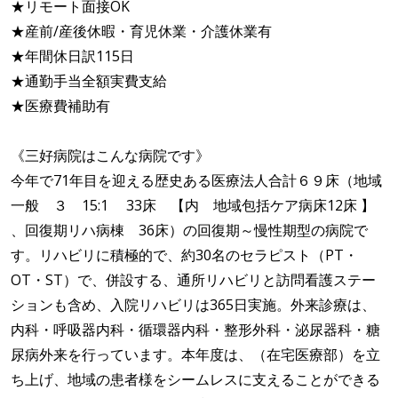
★リモート面接OK
★産前/産後休暇・育児休業・介護休業有
★年間休日訳115日
★通勤手当全額実費支給
★医療費補助有
《三好病院はこんな病院です》
今年で71年目を迎える歴史ある医療法人合計６９床（地域
一般 ３ 15:1 33床 【内 地域包括ケア病床12床 】
、回復期リハ病棟 36床）の回復期～慢性期型の病院で
す。リハビリに積極的で、約30名のセラピスト（PT・
OT・ST）で、併設する、通所リハビリと訪問看護ステー
ションも含め、入院リハビリは365日実施。外来診療は、
内科・呼吸器内科・循環器内科・整形外科・泌尿器科・糖
尿病外来を行っています。本年度は、（在宅医療部）を立
ち上げ、地域の患者様をシームレスに支えることができる