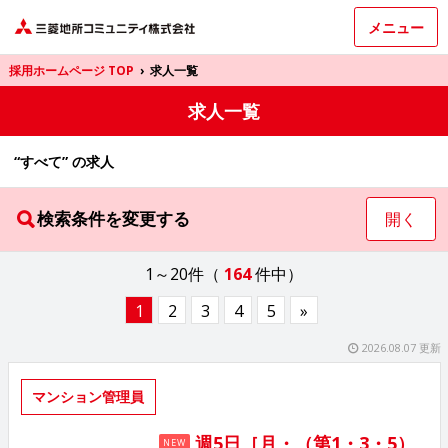
メニュー
採用ホームページ TOP
›
求人一覧
求人一覧
“すべて” の求人
検索条件を変更する
開く
1～20件（
164
件中）
1
2
3
4
5
»
2026.08.07 更新
マンション管理員
週5日［月・（第1・3・5）
NEW