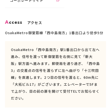
コーポレートサイト
A
c
c
e
s
s
アクセス
OsakaMetro御堂筋線「西中島南方」1番出口より徒歩5分
OsakaMetro「西中島南方」駅1番出口から出て左へ
進み、信号を渡って新御堂筋を右側に見て「新大
阪」駅方面へ進みます。郵便局を通り過ぎ、「西中島
3」の交差点の信号を渡らずに左へ曲がり「十三吹田
線」を直進します。2つ目の信号を渡ると、60m先に
「大拓ビル17」がございます。エレベーターで5Fま
で上がり、目の前の扉を開けて受付TELでお知らせく
ださい。