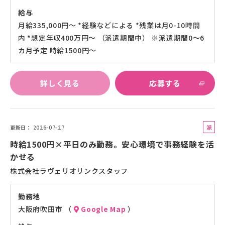
給与
月給335,000円～ *経験などによる *残業は月0-10時間
内 *想定年収400万円～ （派遣期間中） ※派遣期間0～6
カ月予定 時給1500円～
詳しく見る
応募する
派
更新日
2026-07-27
遣
時給1500円×平日のみ勤務。安心環境で事務経験を活
社
かせる
員
株式会社ラヴェリオリンクスタッフ
勤務地
大阪府吹田市 （
Google Map
）