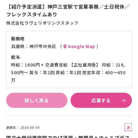
介
【紹介予定派遣】神戸三宮駅で営業事務／土日祝休／
予
フレックスタイムあり
定
株式会社ラヴェリオリンクスタッフ
派
遣
勤務地
兵庫県：神戸市中央区 （
Google Map
）
給与
時給：1600円 + 交通費支給 【正社雇用後】 月給：219,
500円～ 賞与：年2回 昇給：年1回 想定年収：400～450
万
詳しく見る
応募する
派
更新日
2026-08-04
遣
国立大学付属病院でのIT運用・教職員へのヘルプデス