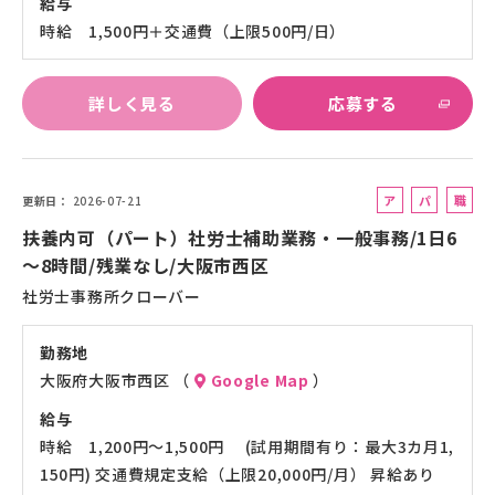
給与
時給 1,500円＋交通費（上限500円/日）
詳しく見る
応募する
ア
パ
職
更新日
2026-07-21
ル
ー
業
扶養内可（パート）社労士補助業務・一般事務/1日6
バ
ト
紹
～8時間/残業なし/大阪市西区
イ
介
社労士事務所クローバー
ト
勤務地
大阪府大阪市西区 （
Google Map
）
給与
時給 1,200円～1,500円 (試用期間有り：最大3カ月1,
150円) 交通費規定支給（上限20,000円/月） 昇給あり