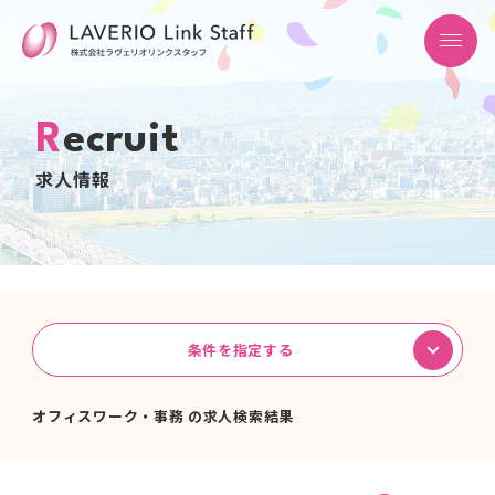
R
e
c
r
u
i
t
求
人
情
報
条件を指定する
オフィスワーク・事務 の求人検索結果