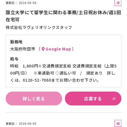
派
更新日
2026-08-06
遣
国立大学にて留学生に関わる事務/土日祝お休み/週1回
社
在宅可
員
株式会社ラヴェリオリンクスタッフ
勤務地
大阪府吹田市 （
Google Map
）
給与
時給 1,600円＋交通費規定支給 交通費規定支給（上限5
00円/日） ※車通勤可 ◇週払い可 / 規定あり 詳し
くは、0120-52-7060までお問い合わせ下さい。
詳しく見る
応募する
紹
更新日
2026-08-05