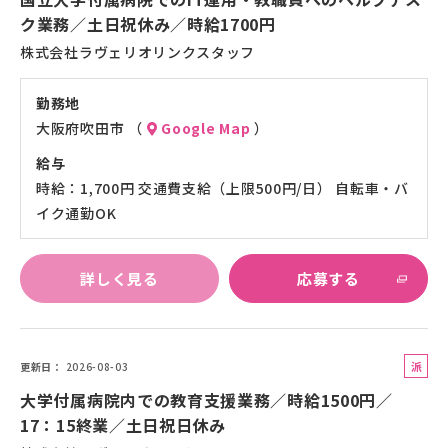
社
ク業務／土日祝休み／時給1700円
員
株式会社ラヴェリオリンクスタッフ
勤務地
大阪府吹田市 （
Google Map
）
給与
時給：1,700円 交通費支給（上限500円/日） 自転車・バ
イク通勤OK
詳しく見る
応募する
派
更新日
2026-08-03
遣
大学付属病院内での教育支援業務／時給1500円／
社
17：15終業／土日祝日休み
員