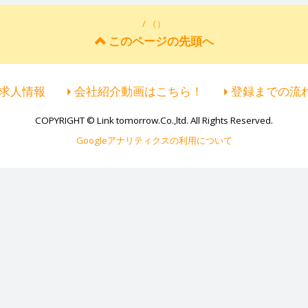
/ （）
このページの先頭へ
求人情報
会社紹介動画はこちら！
登録までの流
COPYRIGHT © Link tomorrow.Co.,ltd. All Rights Reserved.
Googleアナリティクスの利用について