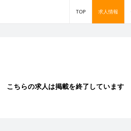
TOP
求人情報
こちらの求人は掲載を終了しています