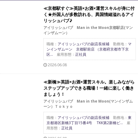
≪京都駅すぐ≫英語×お酒×運営スキルが身に付
く★外国人が多数訪れる、異国情緒溢れるアイ
リッシュパブ♪
アイリッシュパブ Man in the Moon京都駅店(マン
インザムーン）
職種：
アイリッシュパブの副店長候補
勤務地：
マ
ンインザムーン 京都駅前店 （京都府京都市下京
区...
雇用形態：
正社員
2026.06.08
≪新橋≫英語×お酒×運営スキル。楽しみながら
ステップアップできる職場！一緒に楽しく働き
ましょう！
アイリッシュパブ Man in the Moon(マンインザム
ーン）Ｔｏｋｙｏ
職種：
アイリッシュパブの副店長候補
勤務地：
東
京都港区新橋3丁目15番4号 TKK第2新橋ビ...
雇
用形態：
正社員