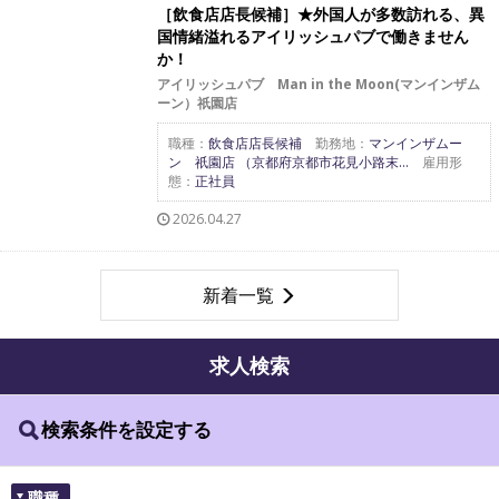
［飲食店店長候補］★外国人が多数訪れる、異
国情緒溢れるアイリッシュパブで働きません
か！
アイリッシュパブ Man in the Moon(マンインザム
ーン）祇園店
職種：
飲食店店長候補
勤務地：
マンインザムー
ン 祇園店 （京都府京都市花見小路末...
雇用形
態：
正社員
2026.04.27
新着一覧
求人検索
検索条件を設定する
職種