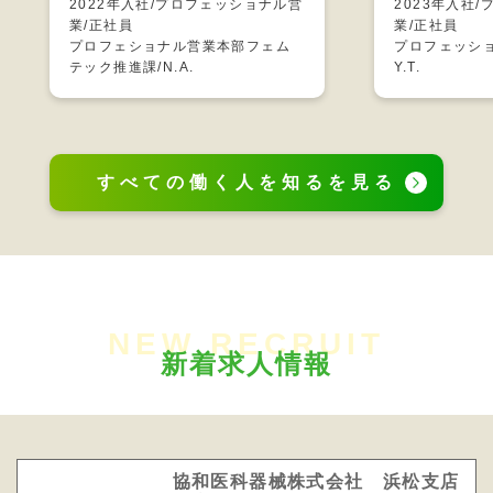
2022年入社/プロフェッショナル営
2023年入社
業/正社員
業/正社員
プロフェショナル営業本部フェム
プロフェッシ
テック推進課/N.A.
Y.T.
すべての働く人を知るを見る
NEW RECRUIT
新着求人情報
協和医科器械株式会社 浜松支店