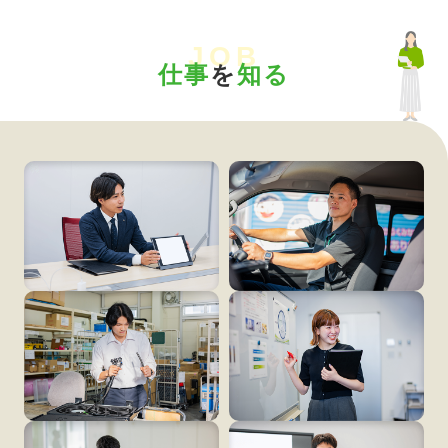
JOB
仕事
を
知る