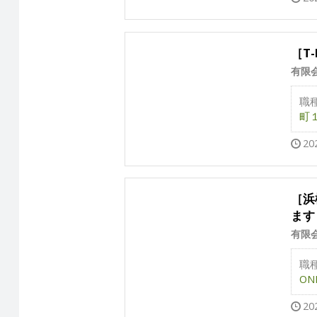
［T
有限会
職
町１.
20
［浜
ます
有限
職
ONE
20