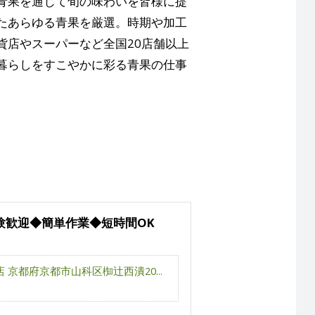
青果を通じて旬の味わいを皆様に提
たあらゆる青果を厳選。時期や加工
貨店やスーパーなど全国20店舗以上
暮らしをすこやかに彩る青果の仕事
験歓迎◆簡単作業◆短時間OK
京都府京都市山科区椥辻西潰20...