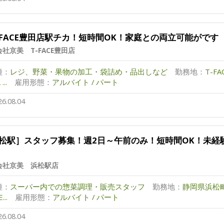
-FACE豊田店駅チカ！短時間OK！家庭との両立可能がです
社京美 T-FACE豊田店
種：
レジ、野菜・果物の加工・袋詰め・品出しなど
勤務地：
T-F
..
雇用形態：
アルバイト / パート
26.08.04
松駅］スタッフ募集！週2日～午前のみ！短時間OK！未経
会社京美 浜松駅店
種：
スーパー内での惣菜調理・販売スタッフ
勤務地：
静岡県浜松
...
雇用形態：
アルバイト / パート
26.08.04