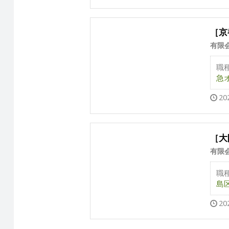
［京
有限
職
急オ
20
［大
有限
職
島区
20