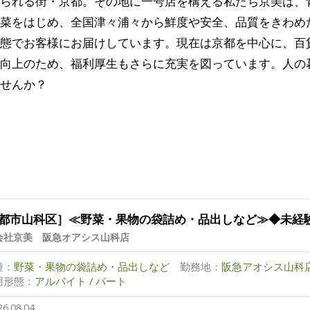
られる街・京都。その地に一号店を構える私たち京美は、
菜をはじめ、全国津々浦々から鮮度や安全、品質をきわめ
態でお客様にお届けしています。現在は京都を中心に、百
向上のため、福利厚生もさらに充実を図っています。人の
せんか？
都市山科区］≪野菜・果物の袋詰め・品出しなど≫◆未経
会社京美 阪急オアシス山科店
種：
野菜・果物の袋詰め・品出しなど
勤務地：
阪急アオシス山科店 
用形態：
アルバイト / パート
26.08.04