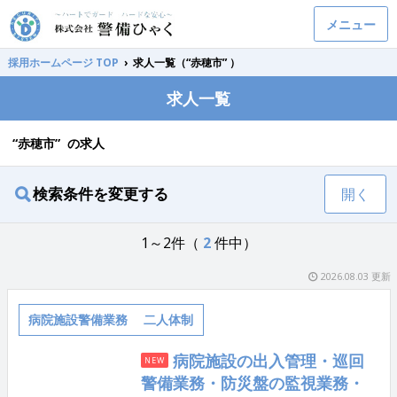
メニュー
採用ホームページ TOP
›
求人一覧（“赤穂市” ）
求人一覧
“赤穂市” の求人
検索条件を変更する
開く
1～2件（
2
件中）
2026.08.03 更新
病院施設警備業務 二人体制
病院施設の出入管理・巡回
NEW
警備業務・防災盤の監視業務・