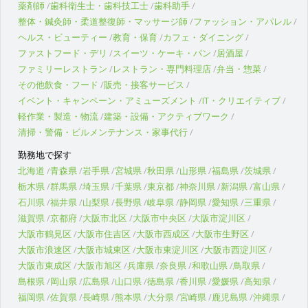
薬剤師
歯科衛生士・歯科技工士
歯科助手
整体・鍼灸師・柔道整復師・マッサージ師
ファッション・アパレル
ヘルス・ビューティー
教育・保育
カフェ・ダイニング
ファストフード・デリ
スイーツ・ケーキ・パン
居酒屋
ファミリーレストラン
レストラン・専門料理店
弁当・惣菜
その他飲食・フード
販売・接客サービス
イベント・キャンペーン・アミューズメント
IT・クリエイティブ
軽作業・製造・物流
建築・設備・アクティブワーク
清掃・警備・ビルメンテナンス・家事代行
勤務地で探す
北海道
青森県
岩手県
宮城県
秋田県
山形県
福島県
茨城県
栃木県
群馬県
埼玉県
千葉県
東京都
神奈川県
新潟県
富山県
石川県
福井県
山梨県
長野県
岐阜県
静岡県
愛知県
三重県
滋賀県
京都府
大阪市北区
大阪市中央区
大阪市淀川区
大阪市鶴見区
大阪市住吉区
大阪市西成区
大阪市生野区
大阪市浪速区
大阪市城東区
大阪市東淀川区
大阪市西淀川区
大阪市東成区
大阪市旭区
兵庫県
奈良県
和歌山県
鳥取県
島根県
岡山県
広島県
山口県
徳島県
香川県
愛媛県
高知県
福岡県
佐賀県
長崎県
熊本県
大分県
宮崎県
鹿児島県
沖縄県