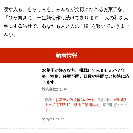
渡す人も、もらう人も、みんなが笑顔になれるお菓子を、
「ひた向きに」一生懸命作り続けて参ります。 人の和を大
事にする当社で、あなたも人と人の “ 縁 ”を繋いでいきませ
んか。
新着情報
お菓子が好きな方、挑戦してみませんか？年
齢、性別、経験不問。日数や時間など相談に応
じます。
株式会社かにや
職種：
お菓子の製造補助パート
勤務地：
埼玉県狭
山市柏原337-13 狭山工業団地内
雇用形態：
パー
ト
2026.08.03