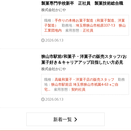
製菓専門学校新卒 正社員 製菓技術総合職
株式会社かにや
職種：
手作りの本格お菓子製造（和菓子製造、洋菓
子製造）
勤務地：
埼玉県狭山市柏原337-13 狭山
工業団地内
雇用形態：
正社員
2026.06.13
狭山市駅前/和菓子・洋菓子の販売スタッフ/お
菓子好き＆キャリアアップ目指したい方必見
株式会社かにや
職種：
高級和菓子・洋菓子店の販売スタッフ
勤務
地：
狭山市駅前店 埼玉県狭山市祇園4-63 ※ご自
宅...
雇用形態：
契約社員
2026.06.13
新着一覧