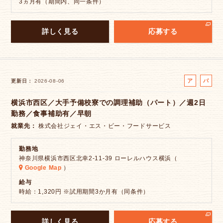
3ヵ月有（期間内、同一条件）
詳しく見る
応募する
ア
パ
更新日
2026-08-06
ル
ー
横浜市西区／大手予備校寮での調理補助（パート）／週2日
バ
ト
勤務／食事補助有／早朝
イ
ト
就業先
株式会社ジェイ・エス・ビー・フードサービス
勤務地
神奈川県横浜市西区北幸2-11-39 ローレルハウス横浜（
Google Map
）
給与
時給：1,320円 ※試用期間3か月有（同条件）
詳しく見る
応募する