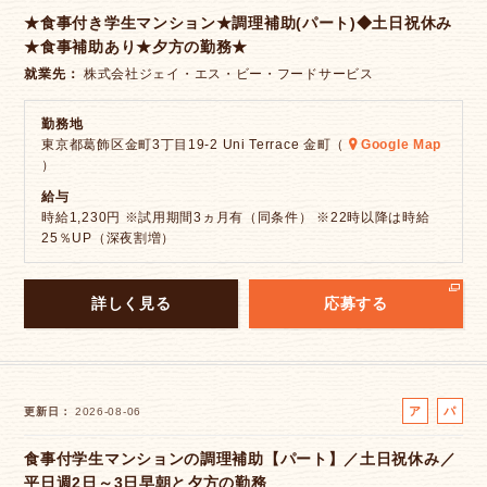
★食事付き学生マンション★調理補助(パート)◆土日祝休み
バ
ト
★食事補助あり★夕方の勤務★
イ
ト
就業先
株式会社ジェイ・エス・ビー・フードサービス
勤務地
東京都葛飾区金町3丁目19-2 Uni Terrace 金町（
Google Map
）
給与
時給1,230円 ※試用期間3ヵ月有（同条件） ※22時以降は時給
25％UP（深夜割増）
詳しく見る
応募する
ア
パ
更新日
2026-08-06
ル
ー
食事付学生マンションの調理補助【パート】／土日祝休み／
バ
ト
平日週2日～3日早朝と夕方の勤務
イ