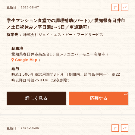
ア
パ
更新日
2026-08-07
ル
ー
学生マンション食堂での調理補助(パート)／愛知県春日井市
バ
ト
／土日祝休み／平日週2～3日／車通勤可♪
イ
ト
就業先
株式会社ジェイ・エス・ビー・フードサービス
勤務地
愛知県春日井市高座台1丁目6-3 ユニハーモニー高蔵寺（
Google Map
）
給与
時給1,500円 ※試用期間3ヶ月 （期間内、給与条件同一） ※22
時以降は時給25％UP（深夜割増）
詳しく見る
応募する
ア
パ
更新日
2026-08-06
ル
ー