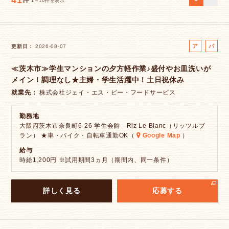
41
件
1～10件を表示
ア
パ
更新日
2026-08-07
ル
ー
≪茨木市≫学生マンションの夕方軽作業♪盛付やお皿洗いが
バ
ト
メイン！調理なし★主婦・学生活躍中！土日祝休み
イ
ト
就業先
株式会社ジェイ・エス・ビー・フードサービス
勤務地
大阪府茨木市奈良町6-26 学生会館 Riz Le Blanc（リッツルブ
ラン） ★車・バイク・自転車通勤OK（
Google Map
）
給与
時給1,200円 ※試用期間3ヵ月（期間内、同一条件）
詳しく見る
応募する