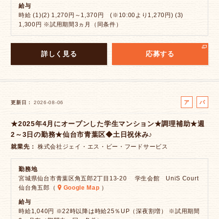
給与
時給 (1)(2) 1,270円～1,370円 (※10:00より1,270円) (3)
1,300円 ※試用期間3ヵ月（同条件）
詳しく見る
応募する
ア
パ
更新日
2026-08-06
ル
ー
★2025年4月にオープンした学生マンション★調理補助★週
バ
ト
2～3日の勤務★仙台市青葉区◆土日祝休み♪
イ
ト
就業先
株式会社ジェイ・エス・ビー・フードサービス
勤務地
宮城県仙台市青葉区角五郎2丁目13-20 学生会館 UniS Court
仙台角五郎（
Google Map
）
給与
時給1,040円 ※22時以降は時給25％UP（深夜割増） ※試用期間