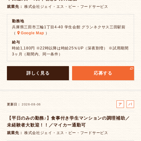
ト
就業先
株式会社ジェイ・エス・ビー・フードサービス
勤務地
兵庫県三田市三輪1丁目4-40 学生会館 グランネクサス三田駅前
（
Google Map
）
給与
時給1,180円 ※22時以降は時給25％UP（深夜割増） ※試用期間
3ヶ月（期間内、同一条件）
詳しく見る
応募する
ア
パ
更新日
2026-08-06
ル
ー
【平日のみの勤務♪】食事付き学生マンションの調理補助／
バ
ト
未経験者大歓迎！！／マイカー通勤可
イ
ト
就業先
株式会社ジェイ・エス・ビー・フードサービス