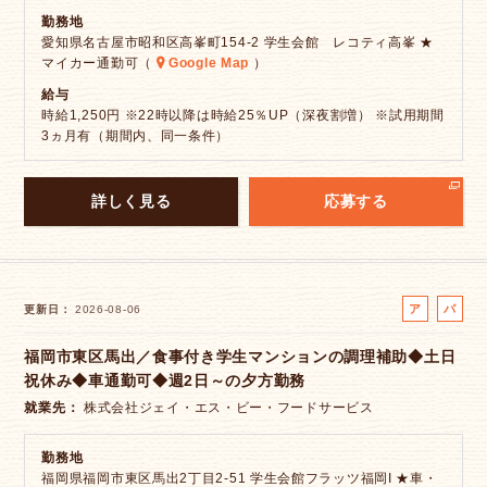
勤務地
愛知県名古屋市昭和区高峯町154-2 学生会館 レコティ高峯 ★
マイカー通勤可（
Google Map
）
給与
時給1,250円 ※22時以降は時給25％UP（深夜割増） ※試用期間
3ヵ月有（期間内、同一条件）
詳しく見る
応募する
ア
パ
更新日
2026-08-06
ル
ー
福岡市東区馬出／食事付き学生マンションの調理補助◆土日
バ
ト
祝休み◆車通勤可◆週2日～の夕方勤務
イ
ト
就業先
株式会社ジェイ・エス・ビー・フードサービス
勤務地
福岡県福岡市東区馬出2丁目2-51 学生会館フラッツ福岡I ★車・