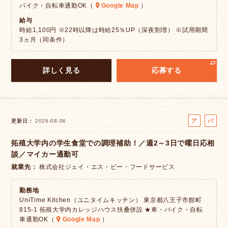
バイク・自転車通勤OK（
Google Map
）
給与
時給1,100円 ※22時以降は時給25％UP（深夜割増） ※試用期間
3ヵ月（同条件）
詳しく見る
応募する
ア
パ
更新日
2026-08-06
ル
ー
拓殖大学内の学生食堂での調理補助！／週2～3日で曜日応相
バ
ト
談／マイカー通勤可
イ
ト
就業先
株式会社ジェイ・エス・ビー・フードサービス
勤務地
UniTime Kitchen（ユニタイムキッチン） 東京都八王子市館町
815-1 拓殖大学内カレッジハウス扶桑併設 ★車・バイク・自転
車通勤OK（
Google Map
）