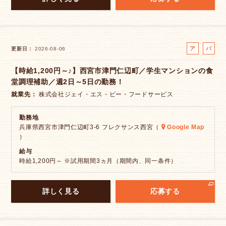
ア
パ
更新日
2026-08-06
ル
ー
【時給1,200円～♪】西宮市津門仁辺町／学生マンションの食
バ
ト
堂調理補助／週2日～5日の勤務！
イ
ト
就業先
株式会社ジェイ・エス・ビー・フードサービス
勤務地
兵庫県西宮市津門仁辺町3-6 フレクサンス西宮（
Google Map
）
給与
時給1,200円～ ※試用期間3ヵ月（期間内、同一条件）
詳しく見る
応募する