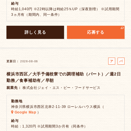
給与
時給1,040円 ※22時以降は時給25％UP（深夜割増） ※試用期間
3ヵ月有（期間内、同一条件）
詳しく見る
応募する
ア
パ
更新日
2026-08-06
ル
ー
横浜市西区／大手予備校寮での調理補助（パート）／週2日
バ
ト
勤務／食事補助有／早朝
イ
ト
就業先
株式会社ジェイ・エス・ビー・フードサービス
勤務地
神奈川県横浜市西区北幸2-11-39 ローレルハウス横浜（
Google Map
）
給与
時給：1,320円 ※試用期間3か月有（同条件）