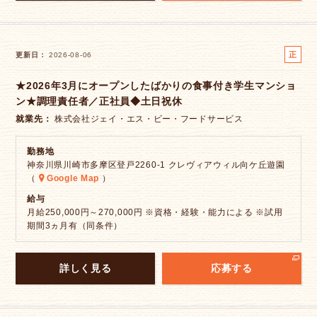
正
更新日
2026-08-06
社
★2026年3月にオープンしたばかりの食事付き学生マンショ
員
ン★調理責任者／正社員◆土日祝休
就業先
株式会社ジェイ・エス・ビー・フードサービス
勤務地
神奈川県川崎市多摩区登戸2260-1 クレヴィアウィル向ケ丘遊園
（
Google Map
）
給与
月給250,000円～270,000円 ※資格・経験・能力による ※試用
期間3ヵ月有（同条件）
詳しく見る
応募する