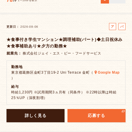
78
件
1～10件を表示
ア
パ
更新日
2026-08-06
ル
ー
★食事付き学生マンション★調理補助(パート)◆土日祝休み
バ
ト
★食事補助あり★夕方の勤務★
イ
ト
就業先
株式会社ジェイ・エス・ビー・フードサービス
勤務地
東京都葛飾区金町3丁目19-2 Uni Terrace 金町（
Google Map
）
給与
時給1,230円 ※試用期間3ヵ月有（同条件） ※22時以降は時給
25％UP（深夜割増）
詳しく見る
応募する