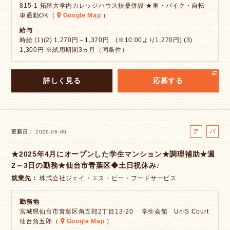
815-1 拓殖大学内カレッジハウス扶桑併設 ★車・バイク・自転
車通勤OK（
Google Map
）
給与
時給 (1)(2) 1,270円～1,370円 (※10:00より1,270円) (3)
1,300円 ※試用期間3ヵ月（同条件）
詳しく見る
応募する
ア
パ
更新日
2026-08-06
ル
ー
★2025年4月にオープンした学生マンション★調理補助★週
バ
ト
2～3日の勤務★仙台市青葉区◆土日祝休み♪
イ
ト
就業先
株式会社ジェイ・エス・ビー・フードサービス
勤務地
宮城県仙台市青葉区角五郎2丁目13-20 学生会館 UniS Court
仙台角五郎（
Google Map
）