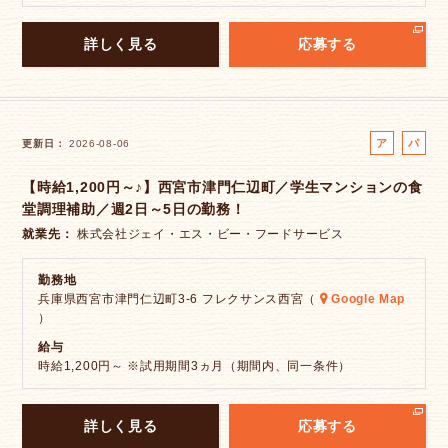
詳しく見る
応募する
ア
パ
更新日
2026-08-06
ル
ー
【時給1,200円～♪】西宮市津門仁辺町／学生マンションの食
バ
ト
堂調理補助／週2日～5日の勤務！
イ
ト
就業先
株式会社ジェイ・エス・ビー・フードサービス
勤務地
兵庫県西宮市津門仁辺町3-6 フレクサンス西宮（
Google Map
）
給与
時給1,200円～ ※試用期間3ヵ月（期間内、同一条件）
詳しく見る
応募する