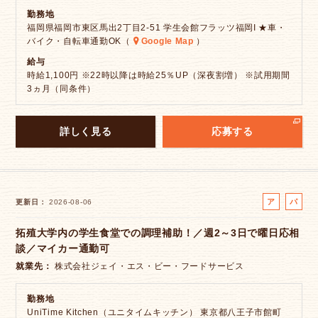
勤務地
福岡県福岡市東区馬出2丁目2-51 学生会館フラッツ福岡I ★車・
バイク・自転車通勤OK（
Google Map
）
給与
時給1,100円 ※22時以降は時給25％UP（深夜割増） ※試用期間
3ヵ月（同条件）
詳しく見る
応募する
ア
パ
更新日
2026-08-06
ル
ー
拓殖大学内の学生食堂での調理補助！／週2～3日で曜日応相
バ
ト
談／マイカー通勤可
イ
ト
就業先
株式会社ジェイ・エス・ビー・フードサービス
勤務地
UniTime Kitchen（ユニタイムキッチン） 東京都八王子市館町