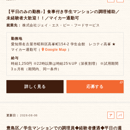
ル
ー
【平日のみの勤務♪】食事付き学生マンションの調理補助／
バ
ト
未経験者大歓迎！！／マイカー通勤可
イ
ト
就業先
株式会社ジェイ・エス・ビー・フードサービス
勤務地
愛知県名古屋市昭和区高峯町154-2 学生会館 レコティ高峯 ★
マイカー通勤可（
Google Map
）
給与
時給1,250円 ※22時以降は時給25％UP（深夜割増） ※試用期間
3ヵ月有（期間内、同一条件）
詳しく見る
応募する
ア
パ
更新日
2026-08-06
ル
ー
豊島区／学生マンションでの調理員◆経験者優遇◆平日の週
バ
ト