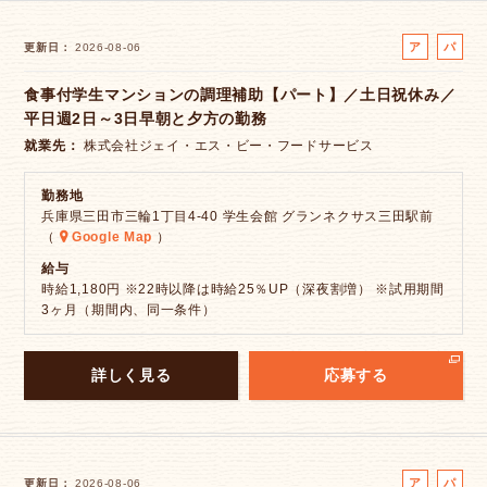
ア
パ
更新日
2026-08-06
ル
ー
食事付学生マンションの調理補助【パート】／土日祝休み／
バ
ト
平日週2日～3日早朝と夕方の勤務
イ
ト
就業先
株式会社ジェイ・エス・ビー・フードサービス
勤務地
兵庫県三田市三輪1丁目4-40 学生会館 グランネクサス三田駅前
（
Google Map
）
給与
時給1,180円 ※22時以降は時給25％UP（深夜割増） ※試用期間
3ヶ月（期間内、同一条件）
詳しく見る
応募する
ア
パ
更新日
2026-08-06