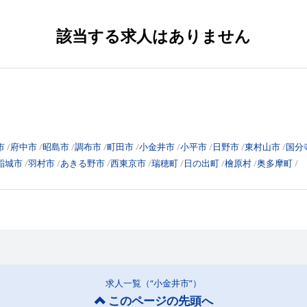
該当する求人はありません
市
府中市
昭島市
調布市
町田市
小金井市
小平市
日野市
東村山市
国分
稲城市
羽村市
あきる野市
西東京市
瑞穂町
日の出町
檜原村
奥多摩町
求人一覧（“小金井市”）
このページの先頭へ