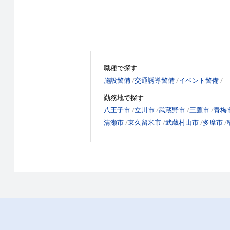
職種で探す
施設警備
交通誘導警備
イベント警備
勤務地で探す
八王子市
立川市
武蔵野市
三鷹市
青梅
清瀬市
東久留米市
武蔵村山市
多摩市