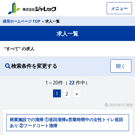
メニュー
採用ホームページ TOP
›
求人一覧
求人一覧
“すべて” の求人
検索条件を変更する
開く
1～20件（
22
件中）
1
2
»
2026.08.07 更新
商業施設での清掃 ①巡回清掃※営業時間中の女性トイレ巡回
あり ②フードコート清掃