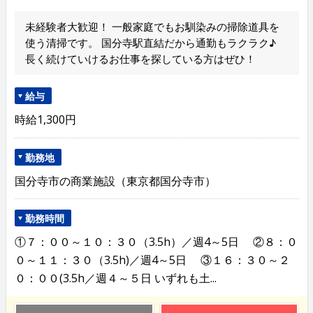
未経験者大歓迎！ 一般家庭でもお馴染みの掃除道具を
使う清掃です。 国分寺駅直結だから通勤もラクラク♪
長く続けていけるお仕事を探している方はぜひ！
給与
時給1,300円
勤務地
国分寺市の商業施設（東京都国分寺市）
勤務時間
①７：００～１０：３０（3.5h）／週4～5日 ②８：０
０～１１：３０（3.5h)／週4～5日 ③１６：３０～２
０：００(3.5h／週４～５日 いずれも土...