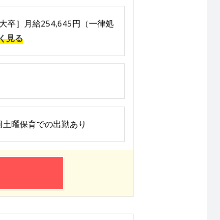
大卒］月給254,645円（一律処
く見る
日と年数回土曜保育での出勤あり