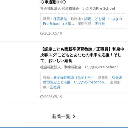
◇車通勤OK◇
社会福祉法人 和泉福祉会 いぶきのPre School
職種：
保育教諭
勤務地：
認定こども園 いぶきの
Pre School （大阪...
雇用形態：
正社員
2026.05.19
【認定こども園新卒保育教諭／正職員】和泉中
央駅スグ!こどもとあなたの未来を応援！そし
て、おいしい給食
社会福祉法人 和泉福祉会 いぶきのPre School
職種：
新卒保育教諭（既卒も可）
勤務地：
幼保連
携型認定こども園 いぶきのPre Schoo...
雇用形
態：
正社員
2026.05.19
新着一覧