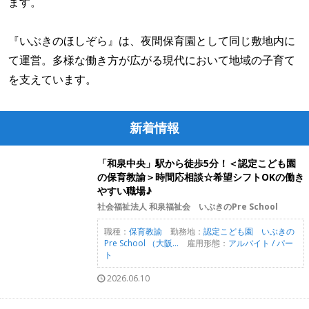
ます。
『いぶきのほしぞら』は、夜間保育園として同じ敷地内に
て運営。多様な働き方が広がる現代において地域の子育て
を支えています。
新着情報
「和泉中央」駅から徒歩5分！＜認定こども園
の保育教諭＞時間応相談☆希望シフトOKの働き
やすい職場♪
社会福祉法人 和泉福祉会 いぶきのPre School
職種：
保育教諭
勤務地：
認定こども園 いぶきの
Pre School （大阪...
雇用形態：
アルバイト / パー
ト
2026.06.10