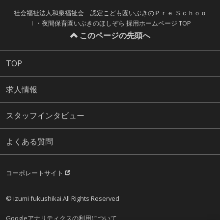
社会福祉法人和泉福祉会 認定こども園いぶきのＰｒｅ Ｓｃｈｏｏ
ｌ・夜間保育園いぶきのほしぞら 採用ホームページ TOP
このページの先頭へ
TOP
求人情報
スタッフインタビュー
よくある質問
コーポレートサイト
© izumi fukushikai.All Rights Reserved
Googleアナリティクスの利用について