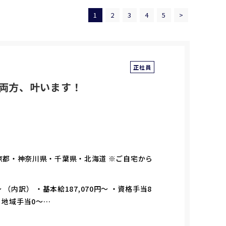
1
2
3
4
5
>
正社員
の両方、叶います！
京都・神奈川県・千葉県・北海道 ※ご自宅から
）
 （内訳） ・基本給187,070円～ ・資格手当8
 ・地域手当0～…