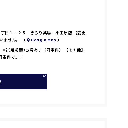
町４丁目１－２５ きらり薬局 小田原店 【変更
いません。 （
Google Map
）
る。 ※試用期間3ヵ月あり（同条件） 【その他】
同条件で3…
る