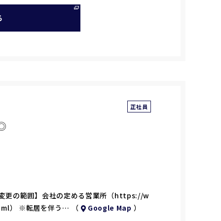
る
正社員
◎
変更の範囲】会社の定める営業所（https://w
rk.html） ※転居を伴う… （
Google Map
）