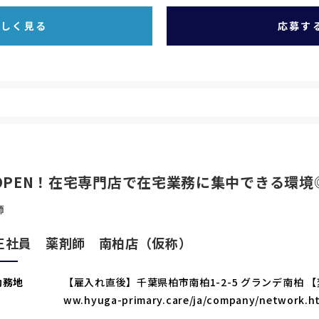
詳しく見る
応募す
OPEN！在宅専門店で在宅業務に集中できる環境
師
正社員 薬剤師 南柏店（仮称）
勤務地
【雇入れ直後】千葉県柏市南柏1-2-5 グランデ南柏 【
ww.hyuga-primary.care/ja/company/netwo