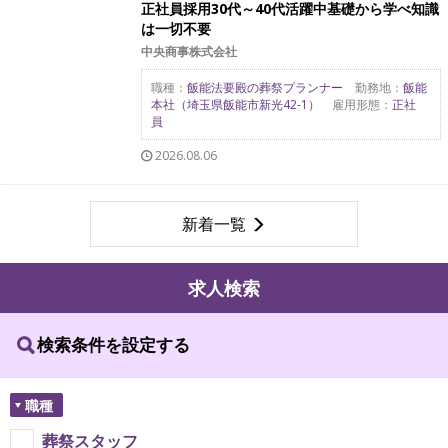
正社員採用30代～40代活躍中基礎から学べ知識
は一切不要
中央商事株式会社
職種：
飯能法要殿の葬祭プランナー
勤務地：
飯能
本社（埼玉県飯能市新光42-1）
雇用形態：
正社
員
2026.08.06
新着一覧
求人検索
検索条件を設定する
職種
葬祭スタッフ