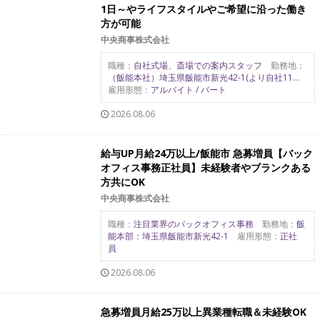
1日～やライフスタイルやご希望に沿った働き
方が可能
中央商事株式会社
職種：
自社式場、斎場での案内スタッフ
勤務地：
（飯能本社）埼玉県飯能市新光42-1(より自社11...
雇用形態：
アルバイト / パート
2026.08.06
給与UP月給24万以上/飯能市 急募増員【バック
オフィス事務正社員】未経験者やブランクある
方共にOK
中央商事株式会社
職種：
注目業界のバックオフィス事務
勤務地：
飯
能本部：埼玉県飯能市新光42-1
雇用形態：
正社
員
2026.08.06
急募増員月給25万以上異業種転職＆未経験OK