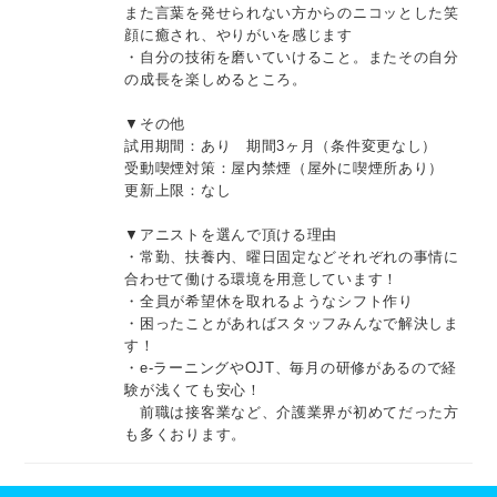
また言葉を発せられない方からのニコッとした笑
顔に癒され、やりがいを感じます
・自分の技術を磨いていけること。またその自分
の成長を楽しめるところ。
▼その他
試用期間：あり 期間3ヶ月（条件変更なし）
受動喫煙対策：屋内禁煙（屋外に喫煙所あり）
更新上限：なし
▼アニストを選んで頂ける理由
・常勤、扶養内、曜日固定などそれぞれの事情に
合わせて働ける環境を用意しています！
・全員が希望休を取れるようなシフト作り
・困ったことがあればスタッフみんなで解決しま
す！
・e-ラーニングやOJT、毎月の研修があるので経
験が浅くても安心！
前職は接客業など、介護業界が初めてだった方
も多くおります。