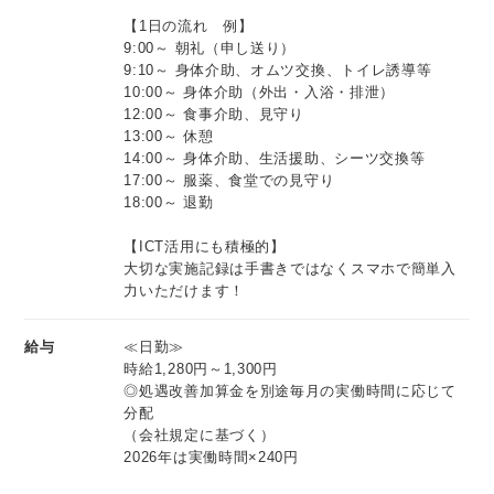
18:00～ 退勤
【1日の流れ 例】
9:00～ 朝礼（申し送り）
9:10～ 身体介助、オムツ交換、トイレ誘導等
【ICT活用にも積極的】
10:00～ 身体介助（外出・入浴・排泄）
大切な実施記録は手書きではなくスマホで簡単入力いただけ
12:00～ 食事介助、見守り
ます！
13:00～ 休憩
14:00～ 身体介助、生活援助、シーツ交換等
17:00～ 服薬、食堂での見守り
18:00～ 退勤
【ICT活用にも積極的】
大切な実施記録は手書きではなくスマホで簡単入
力いただけます！
給与
≪日勤≫
時給1,280円～1,300円
◎処遇改善加算金を別途毎月の実働時間に応じて
分配
（会社規定に基づく）
2026年は実働時間×240円