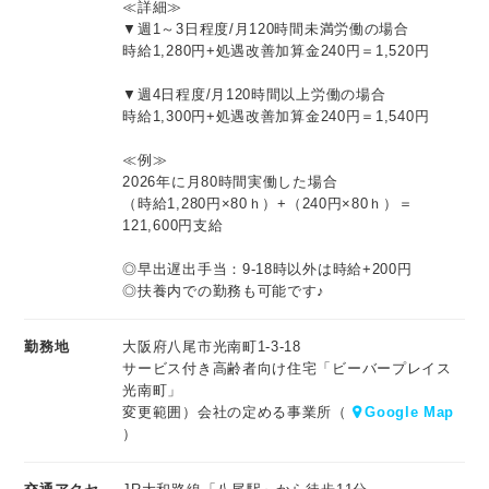
≪詳細≫
▼週1～3日程度/月120時間未満労働の場合
時給1,280円+処遇改善加算金240円＝1,520円
▼週4日程度/月120時間以上労働の場合
時給1,300円+処遇改善加算金240円＝1,540円
≪例≫
2026年に月80時間実働した場合
（時給1,280円×80ｈ）+（240円×80ｈ）＝
121,600円支給
◎早出遅出手当：9-18時以外は時給+200円
◎扶養内での勤務も可能です♪
勤務地
大阪府八尾市光南町1-3-18
サービス付き高齢者向け住宅「ビーバープレイス
光南町」
変更範囲）会社の定める事業所（
Google Map
）