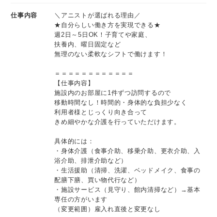
・融通が効くシフト制で希望の休みが取りやすい
仕事内容
＼アニストが選ばれる理由／
具体的には：
★自分らしい働き方を実現できる★
・身体介護（食事介助、移乗介助、更衣介助、入浴介助、排
週2日～5日OK！子育てや家庭、
泄介助など）
扶養内、曜日固定など
無理のない柔軟なシフトで働けます！
・生活援助（清掃、洗濯、ベッドメイク、食事の配膳下膳、
買い物代行など）
＝＝＝＝＝＝＝＝＝＝＝＝
・施設サービス（見守り、館内清掃など）→基本専任の方が
【仕事内容】
います
施設内のお部屋に1件ずつ訪問するので
移動時間なし！時間的・身体的な負担少なく
（変更範囲）雇入れ直後と変更なし
利用者様とじっくり向き合って
きめ細やかな介護を行っていただけます。
【1日の流れ 例】
9:00～ 朝礼（申し送り）
具体的には：
・身体介護（食事介助、移乗介助、更衣介助、入
9:10～ 身体介助、オムツ交換、トイレ誘導等
浴介助、排泄介助など）
10:00～ 身体介助（外出・入浴・排泄）
・生活援助（清掃、洗濯、ベッドメイク、食事の
12:00～ 食事介助、見守り
配膳下膳、買い物代行など）
13:00～ 休憩
・施設サービス（見守り、館内清掃など）→基本
専任の方がいます
14:00～ 身体介助、生活援助、シーツ交換等
（変更範囲）雇入れ直後と変更なし
17:00～ 服薬、食堂での見守り