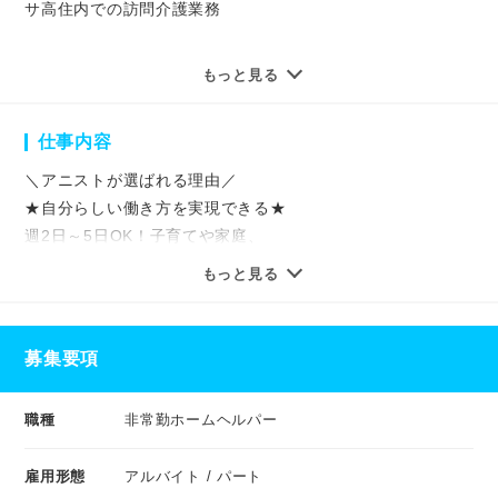
サ高住内での訪問介護業務
★━この求人のポイント━★
もっと見る
・施設内での訪問介護
・週2～5日OK
仕事内容
・学歴不問、年齢不問、経験不問
・残業少なめ（毎月0-5時間）
＼アニストが選ばれる理由／
・夜勤無し！
★自分らしい働き方を実現できる★
・月160時間未満で勤務されている方ならWワークOK
週2日～5日OK！子育てや家庭、
★━━━━━━━━━━━★
扶養内、曜日固定など
もっと見る
無理のない柔軟なシフトで働けます！
20代・30代の若手はもちろん、
40代・50代の中高年・ミドル世代、
＝＝＝＝＝＝＝＝＝＝＝＝
募集要項
シニアの方まで幅広く活躍中です！
【仕事内容】
施設内のお部屋に1件ずつ訪問するので
職種
非常勤ホームヘルパー
【安心の環境】
移動時間なし！時間的・身体的な負担少なく
・分業制のため残業が毎月0-5時間とかなり少ない
利用者様とじっくり向き合って
雇用形態
アルバイト / パート
・施設内にはサ責がいるので、すぐ相談できる
きめ細やかな介護を行っていただけます。