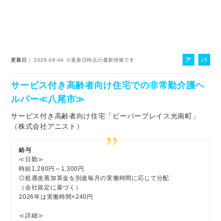
ア
パ
更新日
2026-08-04
※更新日時点の最新情報です
ル
ー
バ
ト
サービス付き高齢者向け住宅での非常勤介護ヘ
イ
ルパー≪八尾市≫
ト
サービス付き高齢者向け住宅「ビーバープレイス光南町」
（株式会社アニスト）
給与
≪日勤≫
時給1,280円～1,300円
◎処遇改善加算金を別途毎月の実働時間に応じて分配
（会社規定に基づく）
2026年は実働時間×240円
≪詳細≫