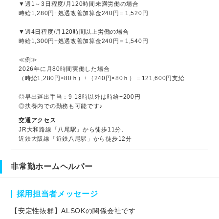
▼週1～3日程度/月120時間未満労働の場合
時給1,280円+処遇改善加算金240円＝1,520円
▼週4日程度/月120時間以上労働の場合
時給1,300円+処遇改善加算金240円＝1,540円
≪例≫
2026年に月80時間実働した場合
（時給1,280円×80ｈ）+（240円×80ｈ）＝121,600円支給
◎早出遅出手当：9-18時以外は時給+200円
◎扶養内での勤務も可能です♪
交通アクセス
JR大和路線「八尾駅」から徒歩11分、
近鉄大阪線「近鉄八尾駅」から徒歩12分
非常勤ホームヘルパー
採用担当者メッセージ
【安定性抜群】ALSOKの関係会社です