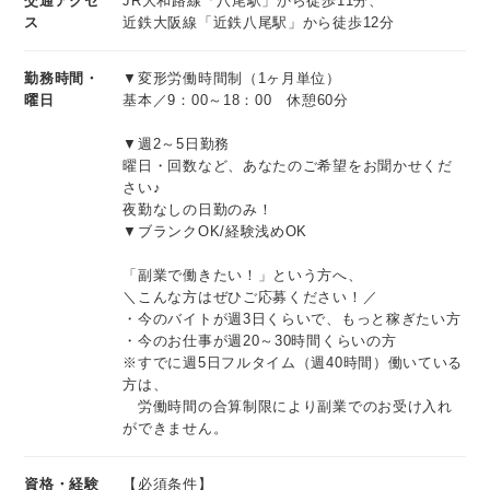
交通アクセ
JR大和路線「八尾駅」から徒歩11分、
ス
近鉄大阪線「近鉄八尾駅」から徒歩12分
勤務時間・
▼変形労働時間制（1ヶ月単位）
曜日
基本／9：00～18：00 休憩60分
▼週2～5日勤務
曜日・回数など、あなたのご希望をお聞かせくだ
さい♪
夜勤なしの日勤のみ！
▼ブランクOK/経験浅めOK
「副業で働きたい！」という方へ、
＼こんな方はぜひご応募ください！／
・今のバイトが週3日くらいで、もっと稼ぎたい方
・今のお仕事が週20～30時間くらいの方
※すでに週5日フルタイム（週40時間）働いている
方は、
労働時間の合算制限により副業でのお受け入れ
ができません。
資格・経験
【必須条件】