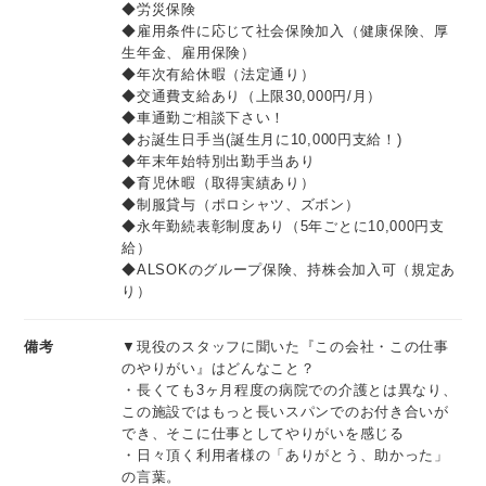
◆労災保険
◆雇用条件に応じて社会保険加入（健康保険、厚
生年金、雇用保険）
◆年次有給休暇（法定通り）
◆交通費支給あり（上限30,000円/月）
◆車通勤ご相談下さい！
◆お誕生日手当(誕生月に10,000円支給！)
◆年末年始特別出勤手当あり
◆育児休暇（取得実績あり）
◆制服貸与（ポロシャツ、ズボン）
◆永年勤続表彰制度あり（5年ごとに10,000円支
給）
◆ALSOKのグループ保険、持株会加入可（規定あ
り）
備考
▼現役のスタッフに聞いた『この会社・この仕事
のやりがい』はどんなこと？
・長くても3ヶ月程度の病院での介護とは異なり、
この施設ではもっと長いスパンでのお付き合いが
でき、そこに仕事としてやりがいを感じる
・日々頂く利用者様の「ありがとう、助かった」
の言葉。