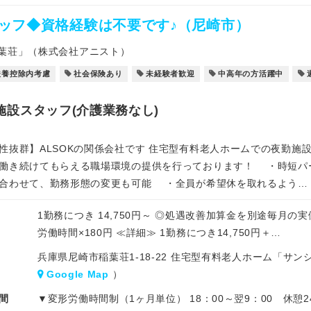
ッフ◆資格経験は不要です♪（尼崎市）
葉荘」（株式会社アニスト）
扶養控除内考慮
社会保険あり
未経験者歓迎
中高年の方活躍中
施設スタッフ(介護業務なし)
性抜群】ALSOKの関係会社です 住宅型有料老人ホームでの夜勤施
き続けてもらえる職場環境の提供を行っております！ ・時短パ
合わせて、勤務形態の変更も可能 ・全員が希望休を取れるよう…
1勤務につき 14,750円～ ◎処遇改善加算金を別途毎月の
労働時間×180円 ≪詳細≫ 1勤務につき14,750円＋…
兵庫県尼崎市稲葉荘1-18-22 住宅型有料老人ホーム「サ
Google Map
）
間
▼変形労働時間制（1ヶ月単位） 18：00～翌9：00 休憩