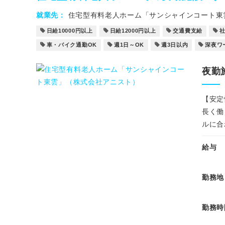
就業先
住宅型有料老人ホーム「サンシャインコート東
日給10000円以上
日給12000円以上
交通費支給
車・バイク通勤OK
週1日～OK
週3日以内
深夜ワ
夜勤
【安定
長く働
ルに合
給与
勤務地
勤務時