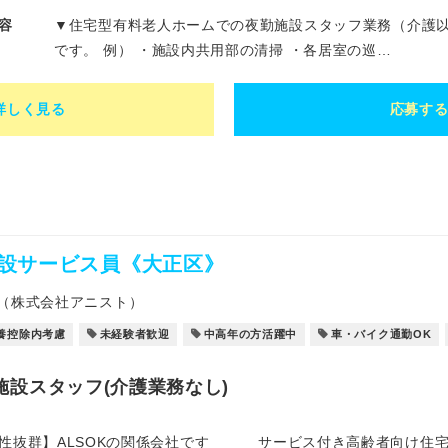
容
▼住宅型有料老人ホームでの夜勤施設スタッフ業務（介護以
です。 例） ・施設内共用部の清掃 ・各居室の巡…
詳しく見る
応募す
設サービス員《大正区》
（株式会社アニスト）
養控除内考慮
未経験者歓迎
中高年の方活躍中
車・バイク通勤OK
施設スタッフ(介護業務なし)
性抜群】ALSOKの関係会社です サービス付き高齢者向け住宅