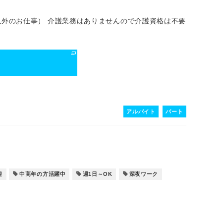
外のお仕事） 介護業務はありませんので介護資格は不要
る
アルバイト
パート
迎
中高年の方活躍中
週1日～OK
深夜ワーク