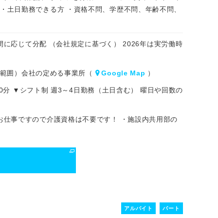
み ・土日勤務できる方 ・資格不問、学歴不問、年齢不問、
間に応じて分配 （会社規定に基づく） 2026年は実労働時
変更範囲）会社の定める事業所（
Google Map
）
60分 ▼シフト制 週3～4日勤務（土日含む） 曜日や回数の
お仕事ですので介護資格は不要です！ ・施設内共用部の
る
アルバイト
パート