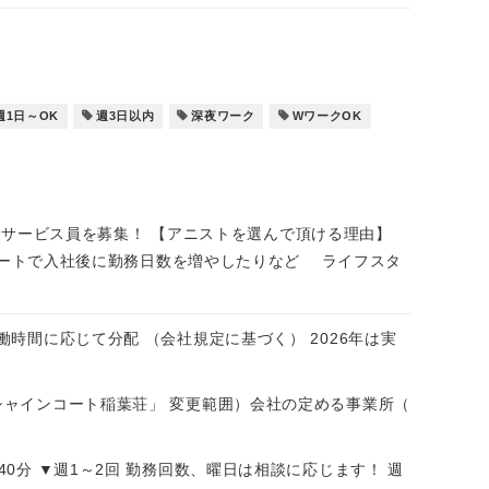
週1日～OK
週3日以内
深夜ワーク
WワークOK
設サービス員を募集！ 【アニストを選んで頂ける理由】
ートで入社後に勤務日数を増やしたりなど ライフスタ
実働時間に応じて分配 （会社規定に基づく） 2026年は実
ンシャインコート稲葉荘」 変更範囲）会社の定める事業所（
240分 ▼週1～2回 勤務回数、曜日は相談に応じます！ 週