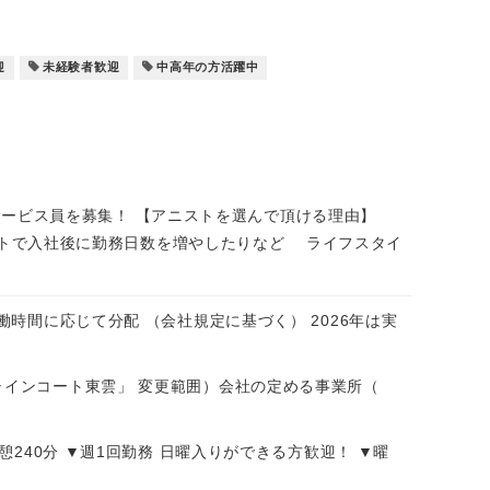
迎
未経験者歓迎
中高年の方活躍中
設サービス員を募集！ 【アニストを選んで頂ける理由】
トで入社後に勤務日数を増やしたりなど ライフスタイ
実働時間に応じて分配 （会社規定に基づく） 2026年は実
シャインコート東雲」 変更範囲）会社の定める事業所（
休憩240分 ▼週1回勤務 日曜入りができる方歓迎！ ▼曜