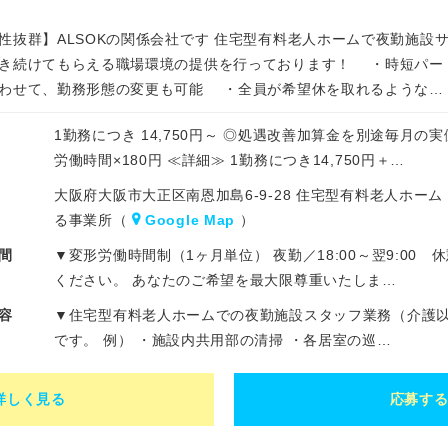
性抜群】ALSOKの関係会社です 住宅型有料老人ホームで夜勤施
き続けてもらえる職場環境の提供を行っております！ ・時短パー
わせて、勤務形態の変更も可能 ・全員が希望休を取れるような…
1勤務につき 14,750円～ ◎処遇改善加算金を別途毎月の
労働時間×180円 ≪詳細≫ 1勤務につき14,750円＋…
大阪府大阪市大正区南恩加島6-9-28 住宅型有料老人ホ
る事業所（
Google Map
）
間
▼変形労働時間制（1ヶ月単位） 夜勤／18:00～翌9:00 
ください。 あなたのご希望を最大限尊重いたしま…
容
▼住宅型有料老人ホームでの夜勤施設スタッフ業務（介護以
です。 例） ・施設内共用部の清掃 ・各居室の巡…
詳しく見る
応募す