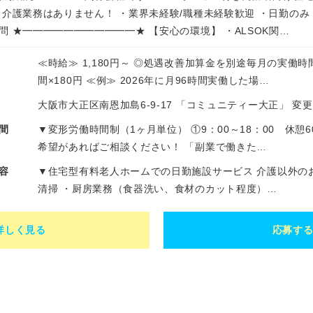
・介護業務はありません！ ・業界未経験/職種未経験歓迎 ・日勤の
問 ★━━━━━━━━━━━★ 【安心の環境】 ・ALSOK関…
≪時給≫ 1,180円～ ◎処遇改善加算金を別途毎月の実働時
間×180円 ≪例≫ 2026年に月96時間実働した場…
大阪市大正区南恩加島6-9-17 「コミュニティー大正」 
間
▼変形労働時間制（1ヶ月単位） ①9：00～18：00 休憩
希望があればご相談ください！ 「副業で働きた…
容
▼住宅型有料老人ホームでの日勤施設サービス 介護以外の
清掃 ・厨房業務（食器洗い、食材のカット程度）…
詳しく見る
応募す