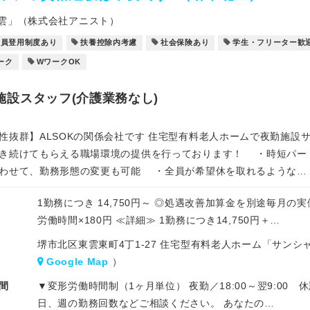
雲」（株式会社アニスト）
社員登用制度あり
扶養控除内考慮
社会保険あり
学生・フリーター歓
ーク
WワークOK
施設スタッフ(介護業務なし)
性抜群】ALSOKの関係会社です 住宅型有料老人ホームで夜勤施
き続けてもらえる職場環境の提供を行っております！ ・時短パー
わせて、勤務形態の変更も可能 ・全員が希望休を取れるような…
1勤務につき 14,750円～ ◎処遇改善加算金を別途毎月の
労働時間×180円 ≪詳細≫ 1勤務につき14,750円＋…
堺市北区東雲東町4丁1-27 住宅型有料老人ホーム「サン
Google Map
）
間
▼変形労働時間制（1ヶ月単位） 夜勤／18:00～翌9:00 
日、週の勤務回数などご相談ください。 あなたの…