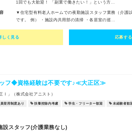
1回でも大歓迎！ 「副業で働きたい！」という方…
容
▼住宅型有料老人ホームでの夜勤施設スタッフ業務（介護以
です。 例） ・施設内共用部の清掃 ・各居室の巡…
詳しく見る
応募す
ッフ◆資格経験は不要です♪≪大正区≫
正Ⅰ」（株式会社アニスト）
社員登用制度あり
扶養控除内考慮
学生・フリーター歓迎
未経験者歓
施設スタッフ(介護業務なし)