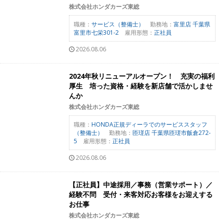
株式会社ホンダカーズ東総
職種：
サービス（整備士）
勤務地：
富里店 千葉県
富里市七栄301-2
雇用形態：
正社員
2026.08.06
2024年秋リニューアルオープン！ 充実の福利
厚生 培った資格・経験を新店舗で活かしませ
んか
株式会社ホンダカーズ東総
職種：
HONDA正規ディーラでのサービススタッフ
（整備士）
勤務地：
匝瑳店 千葉県匝瑳市飯倉272-
5
雇用形態：
正社員
2026.08.06
【正社員】中途採用／事務（営業サポート）／
経験不問 受付・来客対応お客様をお迎えする
お仕事
株式会社ホンダカーズ東総