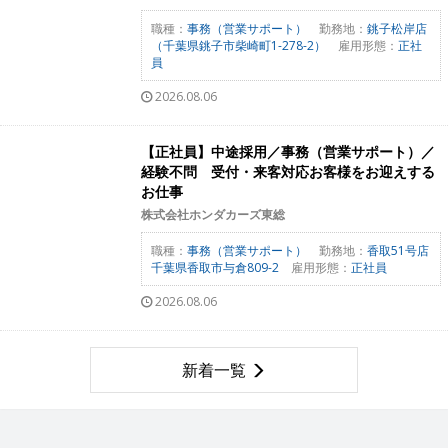
職種：
事務（営業サポート）
勤務地：
銚子松岸店
（千葉県銚子市柴崎町1-278-2）
雇用形態：
正社
員
2026.08.06
【正社員】中途採用／事務（営業サポート）／
経験不問 受付・来客対応お客様をお迎えする
お仕事
株式会社ホンダカーズ東総
職種：
事務（営業サポート）
勤務地：
香取51号店
千葉県香取市与倉809-2
雇用形態：
正社員
2026.08.06
新着一覧