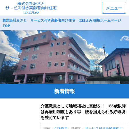
メニュー
株式会社みさと サービス付き高齢者向け住宅 ほほえみ 採用ホームページ
TOP
新着情報
介護職員として地域福祉に貢献を！ 65歳以降
は再雇用制度もあり◎ 腰を据えられる好環境
を整えています
職種：
介護職員
勤務地：
サービス付き高齢者向け