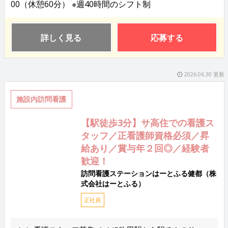
00（休憩60分） ※週40時間のシフト制
詳しく見る
応募する
2026.06.30 更新
施設内訪問看護
【駅徒歩3分】サ高住での看護ス
タッフ／正看護師資格必須／昇
給あり／賞与年２回◎／経験者
歓迎！
訪問看護ステーションはーとふる健都（株
式会社はーとふる）
正社員