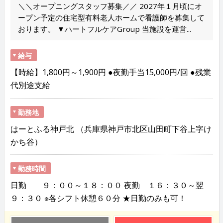
＼＼オープニングスタッフ募集／／ 2027年１月頃にオ
ープン予定の住宅型有料老人ホームで看護師を募集して
おります。 ▼ハートフルケアGroup 当施設を運営...
給与
【時給】1,800円～1,900円 ●夜勤手当15,000円/回 ●残業
代別途支給
勤務地
はーとふる神戸北 （兵庫県神戸市北区山田町下谷上字け
かち谷）
勤務時間
日勤 ９：００～１８：００ 夜勤 １６：３０～翌
９：３０ ※各シフト休憩６０分 ★日勤のみも可！