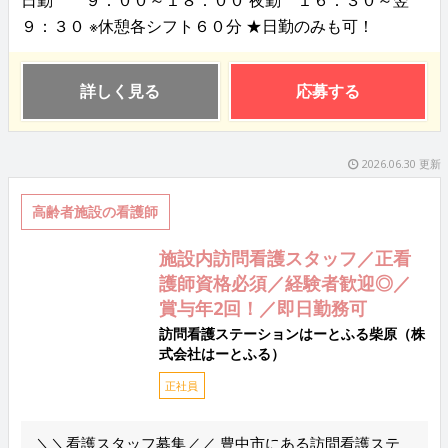
日勤 ９：００～１８：００ 夜勤 １６：３０～翌
９：３０ ※休憩各シフト６０分 ★日勤のみも可！
詳しく見る
応募する
2026.06.30 更新
高齢者施設の看護師
施設内訪問看護スタッフ／正看
護師資格必須／経験者歓迎◎／
賞与年2回！／即日勤務可
訪問看護ステーションはーとふる柴原（株
式会社はーとふる）
正社員
＼＼看護スタッフ募集／／ 豊中市にある訪問看護ステ